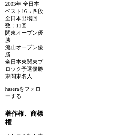
2003年 全日本
ベスト16→四段
全日本出場回
数：11回
関東オープン優
勝
流山オープン優
勝
全日本東関東ブ
ロック予選優勝
東関東名人
haseraをフォロ
ーする
著作権、商標
権