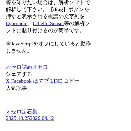
答を知りたい場合は、解析ソフトで
解析して下さい。
［diag］
ボタンを
押すと表示される棋譜の文字列を
Egaroucid
、
Othello Sensei
等の解析ソ
フトに貼り付けるのが簡単です。
※JavaScriptをオフにしていると動作
しません。
オセロ
詰めオセロ
シェアする
X
Facebook
はてブ
LINE
コピー
人気記事
オセロ定石集
2025.10.25
2026.04.12