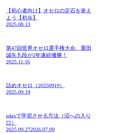
【初心者向け】オセロの定石を覚え
よう【初歩】
2025.08.13
第47回世界オセロ選手権大会、栗田
誠矢九段が2年連続優勝！
2025.11.16
詰めオセロ（20250919）
2025.09.19
edaxで学習させる方法（沼への入り
口）
2025.09.27
2026.07.09