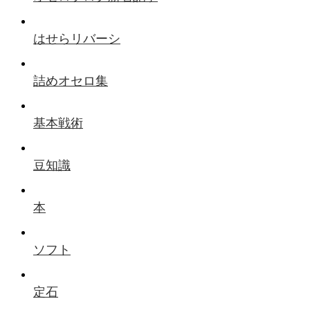
はせらリバーシ
詰めオセロ集
基本戦術
豆知識
本
ソフト
定石