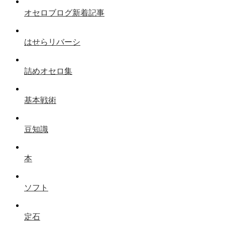
オセロブログ新着記事
はせらリバーシ
詰めオセロ集
基本戦術
豆知識
本
ソフト
定石