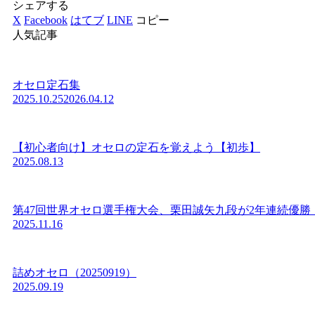
シェアする
X
Facebook
はてブ
LINE
コピー
人気記事
オセロ定石集
2025.10.25
2026.04.12
【初心者向け】オセロの定石を覚えよう【初歩】
2025.08.13
第47回世界オセロ選手権大会、栗田誠矢九段が2年連続優勝
2025.11.16
詰めオセロ（20250919）
2025.09.19