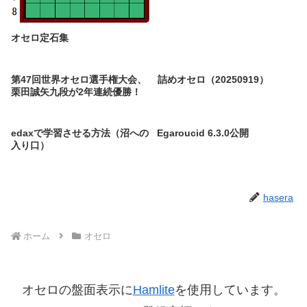
オセロ定石集
第47回世界オセロ選手権大会、
詰めオセロ（20250919）
栗田誠矢九段が2年連続優勝！
edaxで学習させる方法（沼への
Egaroucid 6.3.0公開
入り口）
hasera
ホーム
オセロ
オセロの盤面表示に
Hamlite
を使用しています。