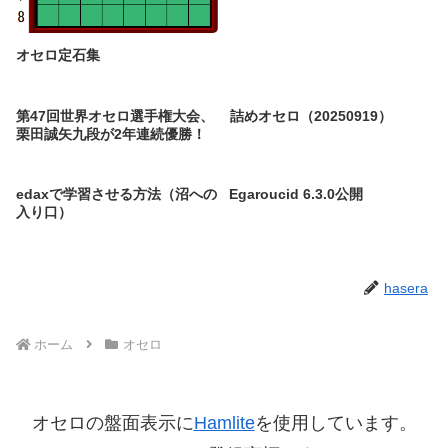
オセロ定石集
第47回世界オセロ選手権大会、
詰めオセロ（20250919）
栗田誠矢九段が2年連続優勝！
edaxで学習させる方法（沼への
Egaroucid 6.3.0公開
入り口）
hasera
ホーム
オセロ
オセロの盤面表示に
Hamlite
を使用しています。