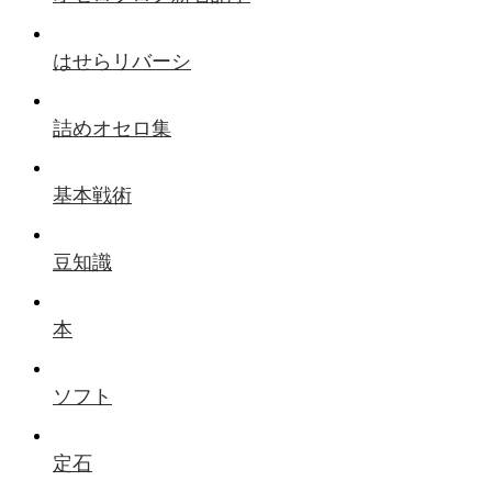
はせらリバーシ
詰めオセロ集
基本戦術
豆知識
本
ソフト
定石