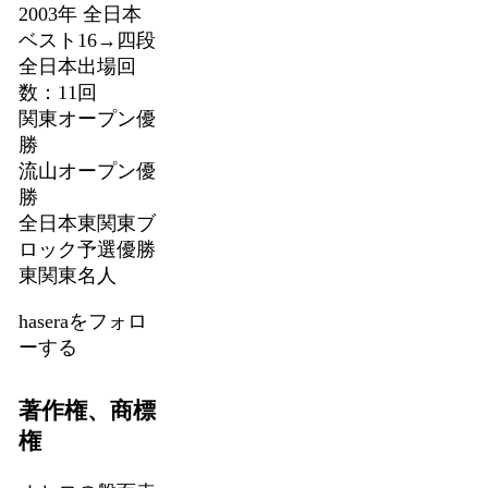
2003年 全日本
ベスト16→四段
全日本出場回
数：11回
関東オープン優
勝
流山オープン優
勝
全日本東関東ブ
ロック予選優勝
東関東名人
haseraをフォロ
ーする
著作権、商標
権