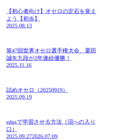
【初心者向け】オセロの定石を覚え
よう【初歩】
2025.08.13
第47回世界オセロ選手権大会、栗田
誠矢九段が2年連続優勝！
2025.11.16
詰めオセロ（20250919）
2025.09.19
edaxで学習させる方法（沼への入り
口）
2025.09.27
2026.07.09