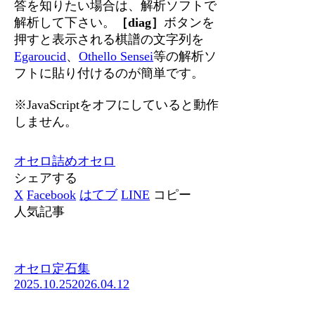
答を知りたい場合は、解析ソフトで
解析して下さい。
［diag］
ボタンを
押すと表示される棋譜の文字列を
Egaroucid
、
Othello Sensei
等の解析ソ
フトに貼り付けるのが簡単です。
※JavaScriptをオフにしていると動作
しません。
オセロ
詰めオセロ
シェアする
X
Facebook
はてブ
LINE
コピー
人気記事
オセロ定石集
2025.10.25
2026.04.12