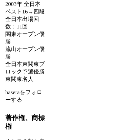
2003年 全日本
ベスト16→四段
全日本出場回
数：11回
関東オープン優
勝
流山オープン優
勝
全日本東関東ブ
ロック予選優勝
東関東名人
haseraをフォロ
ーする
著作権、商標
権