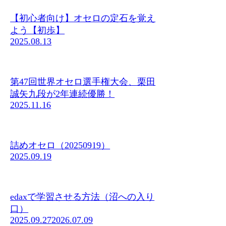
【初心者向け】オセロの定石を覚え
よう【初歩】
2025.08.13
第47回世界オセロ選手権大会、栗田
誠矢九段が2年連続優勝！
2025.11.16
詰めオセロ（20250919）
2025.09.19
edaxで学習させる方法（沼への入り
口）
2025.09.27
2026.07.09