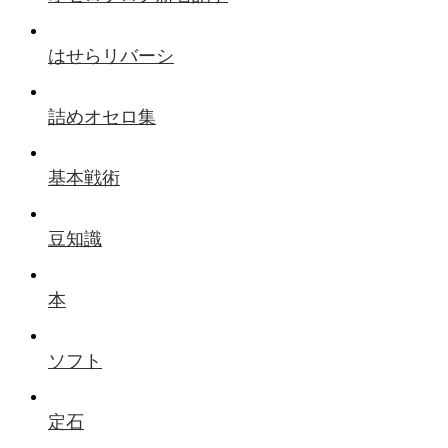
はせらリバーシ
詰めオセロ集
基本戦術
豆知識
本
ソフト
定石