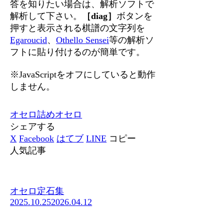
答を知りたい場合は、解析ソフトで
解析して下さい。
［diag］
ボタンを
押すと表示される棋譜の文字列を
Egaroucid
、
Othello Sensei
等の解析ソ
フトに貼り付けるのが簡単です。
※JavaScriptをオフにしていると動作
しません。
オセロ
詰めオセロ
シェアする
X
Facebook
はてブ
LINE
コピー
人気記事
オセロ定石集
2025.10.25
2026.04.12