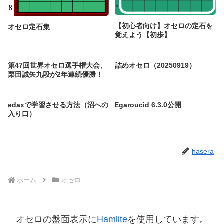
【初心者向け】オセロの定石を
オセロ定石集
覚えよう【初歩】
第47回世界オセロ選手権大会、
詰めオセロ（20250919）
栗田誠矢九段が2年連続優勝！
edaxで学習させる方法（沼への
Egaroucid 6.3.0公開
入り口）
hasera
ホーム
オセロ
オセロの盤面表示に
Hamlite
を使用しています。