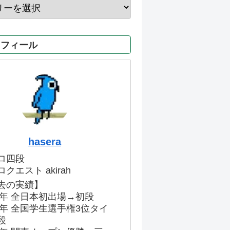
ロフィール
hasera
ロ四段
クエスト akirah
去の実績】
86年 全日本初出場→初段
91年 全国学生選手権3位タイ
段