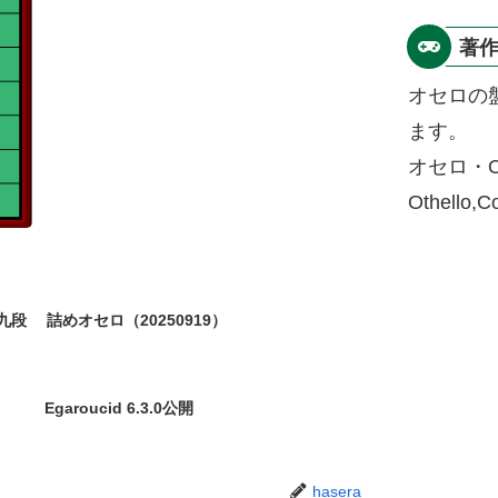
著
オセロの
ます。
オセロ・O
Othello,
九段
詰めオセロ（20250919）
Egaroucid 6.3.0公開
hasera