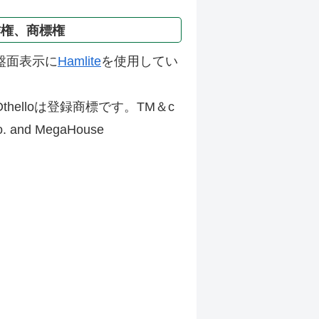
作権、商標権
盤面表示に
Hamlite
を使用してい
thelloは登録商標です。TM＆c
Co. and MegaHouse