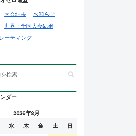
本オセロ連盟
大会結果
お知らせ
世界・全国大会結果
レーティング
索
レンダー
2026年8月
水
木
金
土
日