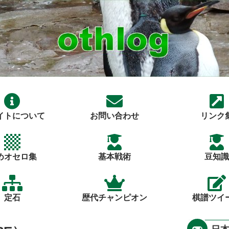
イトについて
お問い合わせ
リンク
めオセロ集
基本戦術
豆知識
定石
歴代チャンピオン
棋譜ツイ