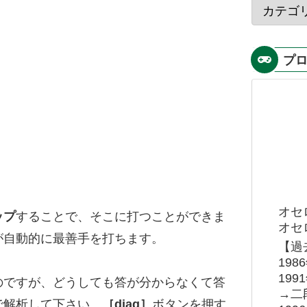
プ
オセ
ップ
することで、そこに打つことができま
オセロ
が自動的に最善手を打ちます。
【過
19
19
のですが、どうしても答が分からなくて答
→二
で解析して下さい。
［diag］
ボタンを押す