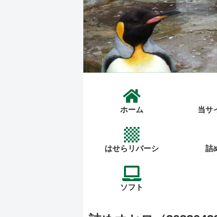
ホーム
当サ
はせらリバーシ
詰
ソフト