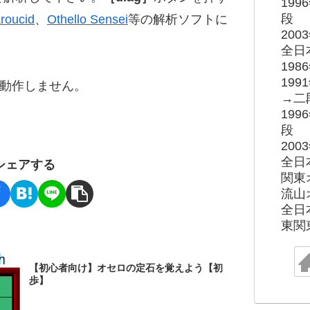
19
段
roucid
、
Othello Sensei
等の解析ソフトに
20
全日
19
19
ると動作しません。
→二
19
段
20
全日
シェアする
関東
流山
全日
東関
【初心者向け】オセロの定石を覚えよう【初
歩】