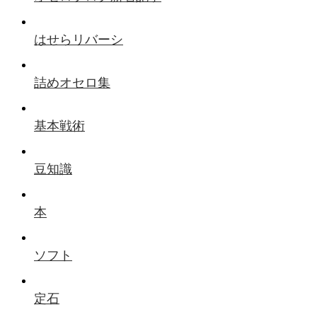
はせらリバーシ
詰めオセロ集
基本戦術
豆知識
本
ソフト
定石