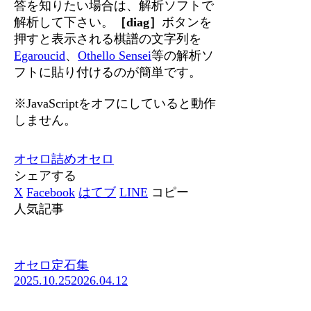
答を知りたい場合は、解析ソフトで
解析して下さい。
［diag］
ボタンを
押すと表示される棋譜の文字列を
Egaroucid
、
Othello Sensei
等の解析ソ
フトに貼り付けるのが簡単です。
※JavaScriptをオフにしていると動作
しません。
オセロ
詰めオセロ
シェアする
X
Facebook
はてブ
LINE
コピー
人気記事
オセロ定石集
2025.10.25
2026.04.12