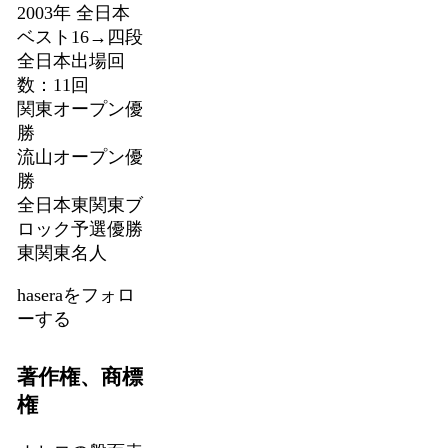
2003年 全日本
ベスト16→四段
全日本出場回
数：11回
関東オープン優
勝
流山オープン優
勝
全日本東関東ブ
ロック予選優勝
東関東名人
haseraをフォロ
ーする
著作権、商標
権