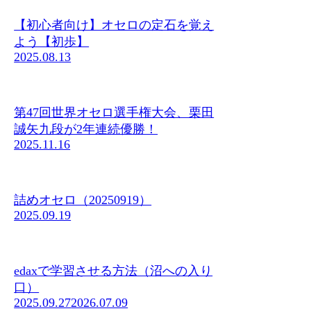
【初心者向け】オセロの定石を覚え
よう【初歩】
2025.08.13
第47回世界オセロ選手権大会、栗田
誠矢九段が2年連続優勝！
2025.11.16
詰めオセロ（20250919）
2025.09.19
edaxで学習させる方法（沼への入り
口）
2025.09.27
2026.07.09