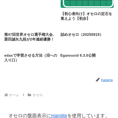
【初心者向け】オセロの定石を
覚えよう【初歩】
第47回世界オセロ選手権大会、
詰めオセロ（20250919）
栗田誠矢九段が2年連続優勝！
edaxで学習させる方法（沼への
Egaroucid 6.3.0公開
入り口）
hasera
ホーム
オセロ
オセロの盤面表示に
Hamlite
を使用しています。