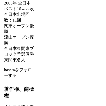
2003年 全日本
ベスト16→四段
全日本出場回
数：11回
関東オープン優
勝
流山オープン優
勝
全日本東関東ブ
ロック予選優勝
東関東名人
haseraをフォロ
ーする
著作権、商標
権