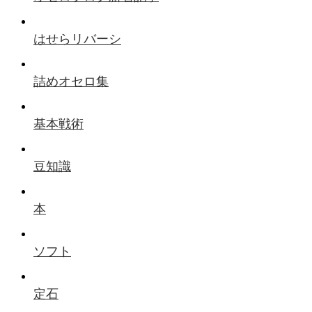
はせらリバーシ
詰めオセロ集
基本戦術
豆知識
本
ソフト
定石