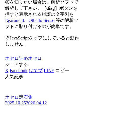
答を知りたい場合は、解析ソフトで
解析して下さい。
［diag］
ボタンを
押すと表示される棋譜の文字列を
Egaroucid
、
Othello Sensei
等の解析ソ
フトに貼り付けるのが簡単です。
※JavaScriptをオフにしていると動作
しません。
オセロ
詰めオセロ
シェアする
X
Facebook
はてブ
LINE
コピー
人気記事
オセロ定石集
2025.10.25
2026.04.12