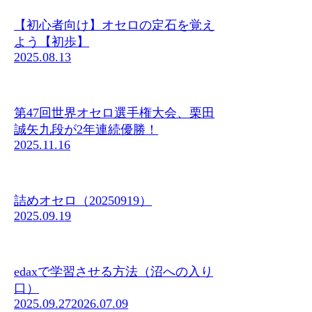
【初心者向け】オセロの定石を覚え
よう【初歩】
2025.08.13
第47回世界オセロ選手権大会、栗田
誠矢九段が2年連続優勝！
2025.11.16
詰めオセロ（20250919）
2025.09.19
edaxで学習させる方法（沼への入り
口）
2025.09.27
2026.07.09