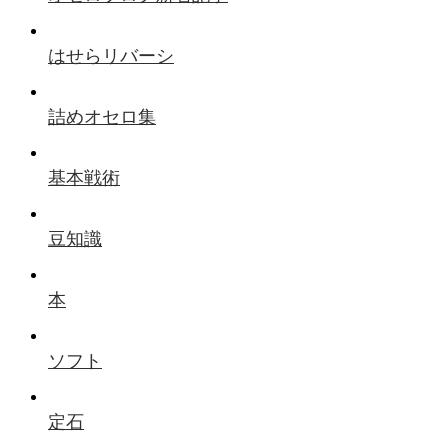
はせらリバーシ
詰めオセロ集
基本戦術
豆知識
本
ソフト
定石