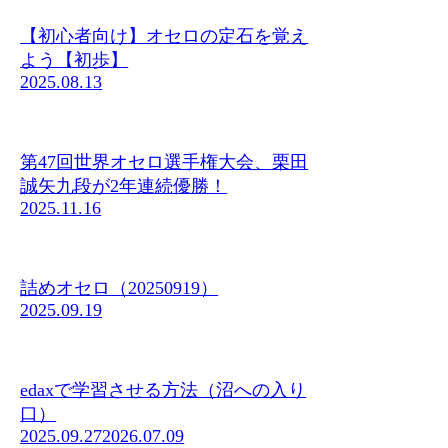
【初心者向け】オセロの定石を覚え
よう【初歩】
2025.08.13
第47回世界オセロ選手権大会、栗田
誠矢九段が2年連続優勝！
2025.11.16
詰めオセロ（20250919）
2025.09.19
edaxで学習させる方法（沼への入り
口）
2025.09.27
2026.07.09