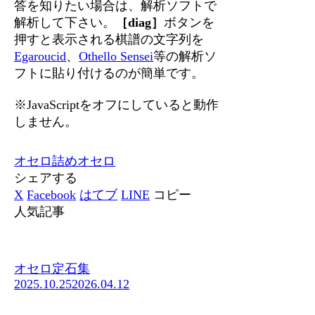
答を知りたい場合は、解析ソフトで
解析して下さい。
［diag］
ボタンを
押すと表示される棋譜の文字列を
Egaroucid
、
Othello Sensei
等の解析ソ
フトに貼り付けるのが簡単です。
※JavaScriptをオフにしていると動作
しません。
オセロ
詰めオセロ
シェアする
X
Facebook
はてブ
LINE
コピー
人気記事
オセロ定石集
2025.10.25
2026.04.12