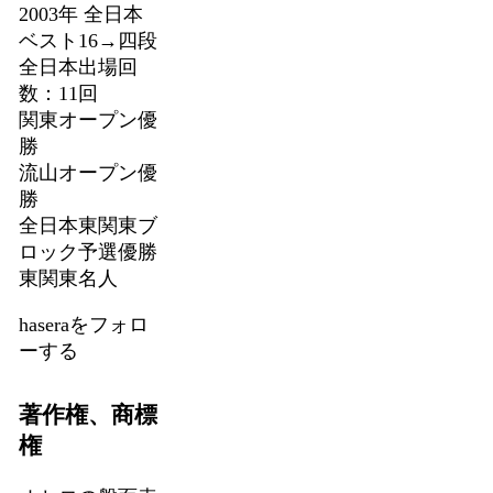
2003年 全日本
ベスト16→四段
全日本出場回
数：11回
関東オープン優
勝
流山オープン優
勝
全日本東関東ブ
ロック予選優勝
東関東名人
haseraをフォロ
ーする
著作権、商標
権