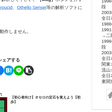
19
段
roucid
、
Othello Sensei
等の解析ソフトに
20
全日
19
19
ると動作しません。
→二
19
段
20
全日
シェアする
関東
流山
全日
東関
【初心者向け】オセロの定石を覚えよう【初
歩】