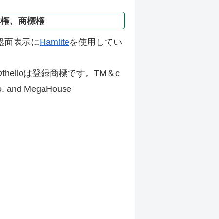
作権、商標権
盤面表示に
Hamlite
を使用してい
thelloは登録商標です。TM＆c
Co. and MegaHouse