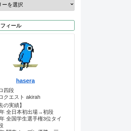
ロフィール
hasera
ロ四段
クエスト akirah
去の実績】
86年 全日本初出場→初段
91年 全国学生選手権3位タイ
段