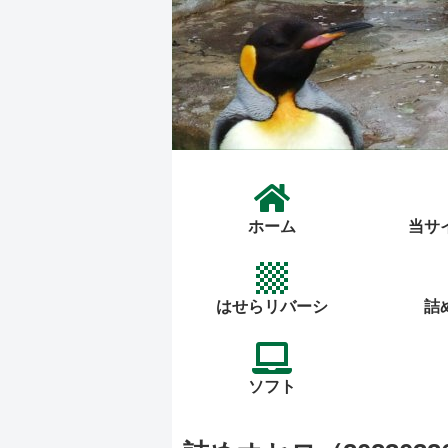
ホーム
当サ
はせらリバーシ
詰
ソフト