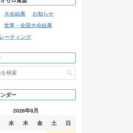
本オセロ連盟
大会結果
お知らせ
世界・全国大会結果
レーティング
索
レンダー
2026年8月
水
木
金
土
日