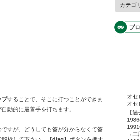
プ
オセ
ップ
することで、そこに打つことができま
オセロ
が自動的に最善手を打ちます。
【過
19
19
のですが、どうしても答が分からなくて答
→二
で解析して下さい。
［diag］
ボタンを押す