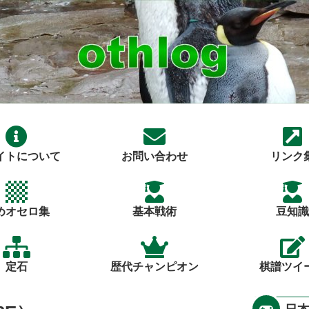
イトについて
お問い合わせ
リンク
めオセロ集
基本戦術
豆知識
定石
歴代チャンピオン
棋譜ツイ