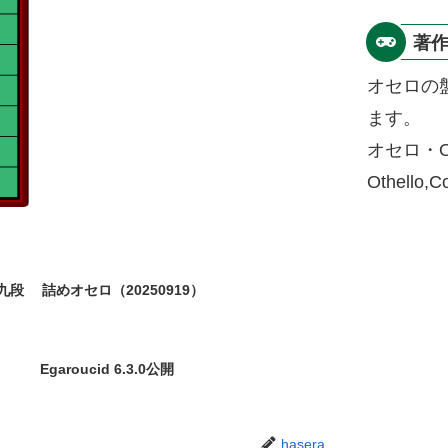
著
オセロの
ます。
オセロ・O
Othello,
九段
詰めオセロ（20250919）
Egaroucid 6.3.0公開
hasera