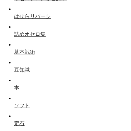
はせらリバーシ
詰めオセロ集
基本戦術
豆知識
本
ソフト
定石