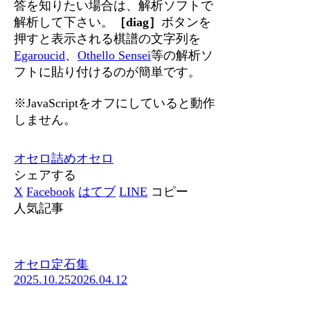
答を知りたい場合は、解析ソフトで
解析して下さい。
［diag］
ボタンを
押すと表示される棋譜の文字列を
Egaroucid
、
Othello Sensei
等の解析ソ
フトに貼り付けるのが簡単です。
※JavaScriptをオフにしていると動作
しません。
オセロ
詰めオセロ
シェアする
X
Facebook
はてブ
LINE
コピー
人気記事
オセロ定石集
2025.10.25
2026.04.12