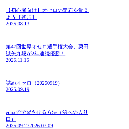
【初心者向け】オセロの定石を覚え
よう【初歩】
2025.08.13
第47回世界オセロ選手権大会、栗田
誠矢九段が2年連続優勝！
2025.11.16
詰めオセロ（20250919）
2025.09.19
edaxで学習させる方法（沼への入り
口）
2025.09.27
2026.07.09