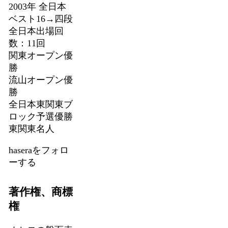
2003年 全日本
ベスト16→四段
全日本出場回
数：11回
関東オープン優
勝
流山オープン優
勝
全日本東関東ブ
ロック予選優勝
東関東名人
haseraをフォロ
ーする
著作権、商標
権