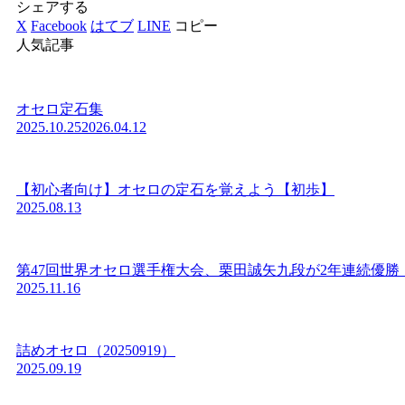
シェアする
X
Facebook
はてブ
LINE
コピー
人気記事
オセロ定石集
2025.10.25
2026.04.12
【初心者向け】オセロの定石を覚えよう【初歩】
2025.08.13
第47回世界オセロ選手権大会、栗田誠矢九段が2年連続優勝
2025.11.16
詰めオセロ（20250919）
2025.09.19