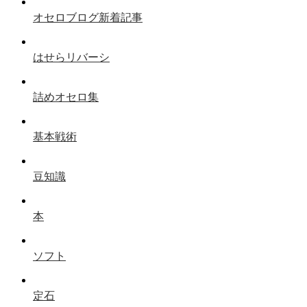
オセロブログ新着記事
はせらリバーシ
詰めオセロ集
基本戦術
豆知識
本
ソフト
定石