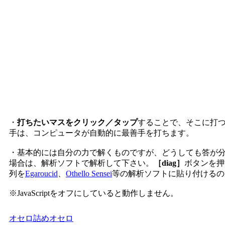
・
打ちたいマスをクリック／タップ
することで、そこに打
手は、コンピュータが自動的に最善手を打ちます。
・基本的には自分の力で解くものですが、どうしても答が
場合は、解析ソフトで解析して下さい。
［diag］
ボタンを押
列を
Egaroucid
、
Othello Sensei
等の解析ソフトに貼り付けるの
※JavaScriptをオフにしていると動作しません。
オセロ
詰めオセロ