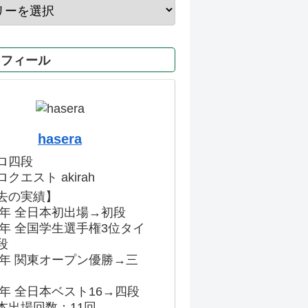
ロフィール
hasera
ロ四段
クエスト akirah
去の実績】
86年 全日本初出場→初段
91年 全国学生選手権3位タイ
段
96年 関東オープン優勝→三
03年 全日本ベスト16→四段
本出場回数：11回