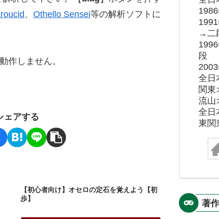
19
roucid
、
Othello Sensei
等の解析ソフトに
19
→二
19
段
ると動作しません。
20
全日
関東
流山
全日
シェアする
東関
【初心者向け】オセロの定石を覚えよう【初
歩】
著