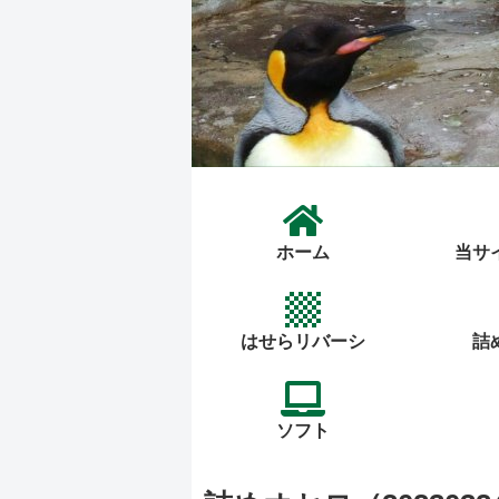
ホーム
当サ
はせらリバーシ
詰
ソフト