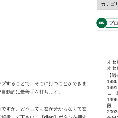
プ
オセ
オセロ
【過
19
ップ
することで、そこに打つことができま
19
が自動的に最善手を打ちます。
→二
19
段
のですが、どうしても答が分からなくて答
20
で解析して下さい。
［diag］
ボタンを押す
全日