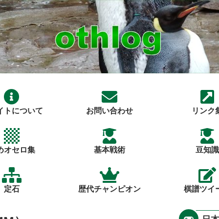
イトについて
お問い合わせ
リンク
めオセロ集
基本戦術
豆知識
定石
歴代チャンピオン
棋譜ツイ