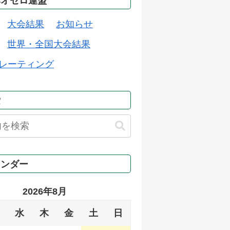
本オセロ連盟
大会結果
お知らせ
世界・全国大会結果
レーティング
索
レンダー
2026年8月
水
木
金
土
日