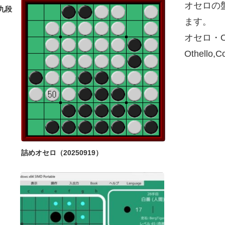
オセロの
九段
ます。
オセロ・O
Othello,
詰めオセロ（20250919）