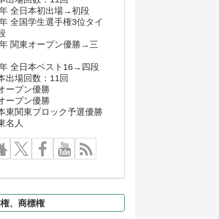
86年 全日本初出場→初段
91年 全国学生選手権3位タイ
段
96年 関東オープン優勝→三
03年 全日本ベスト16→四段
本出場回数：11回
オープン優勝
オープン優勝
本東関東ブロック予選優勝
東名人
作権、商標権