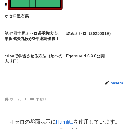
オセロ定石集
第47回世界オセロ選手権大会、
詰めオセロ（20250919）
栗田誠矢九段が2年連続優勝！
edaxで学習させる方法（沼への
Egaroucid 6.3.0公開
入り口）
hasera
ホーム
オセロ
オセロの盤面表示に
Hamlite
を使用しています。