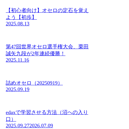
【初心者向け】オセロの定石を覚え
よう【初歩】
2025.08.13
第47回世界オセロ選手権大会、栗田
誠矢九段が2年連続優勝！
2025.11.16
詰めオセロ（20250919）
2025.09.19
edaxで学習させる方法（沼への入り
口）
2025.09.27
2026.07.09