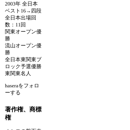
2003年 全日本
ベスト16→四段
全日本出場回
数：11回
関東オープン優
勝
流山オープン優
勝
全日本東関東ブ
ロック予選優勝
東関東名人
haseraをフォロ
ーする
著作権、商標
権