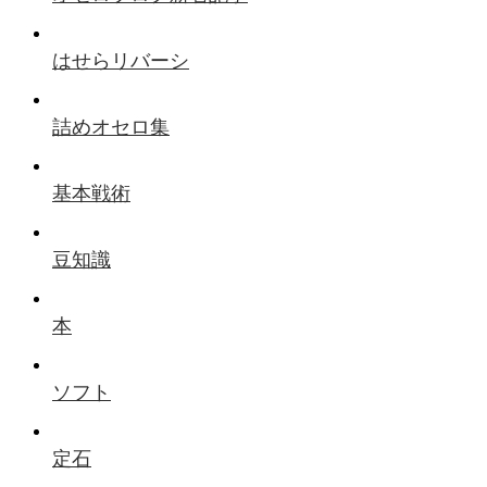
はせらリバーシ
詰めオセロ集
基本戦術
豆知識
本
ソフト
定石