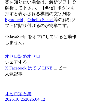
答を知りたい場合は、解析ソフトで
解析して下さい。
［diag］
ボタンを
押すと表示される棋譜の文字列を
Egaroucid
、
Othello Sensei
等の解析ソ
フトに貼り付けるのが簡単です。
※JavaScriptをオフにしていると動作
しません。
オセロ
詰めオセロ
シェアする
X
Facebook
はてブ
LINE
コピー
人気記事
オセロ定石集
2025.10.25
2026.04.12