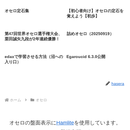
オセロ定石集
【初心者向け】オセロの定石を
覚えよう【初歩】
第47回世界オセロ選手権大会、
詰めオセロ（20250919）
栗田誠矢九段が2年連続優勝！
edaxで学習させる方法（沼への
Egaroucid 6.3.0公開
入り口）
hasera
ホーム
オセロ
オセロの盤面表示に
Hamlite
を使用しています。