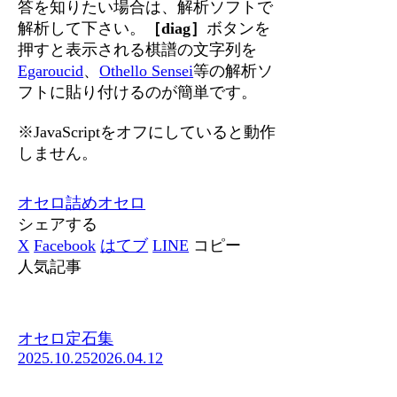
答を知りたい場合は、解析ソフトで
解析して下さい。
［diag］
ボタンを
押すと表示される棋譜の文字列を
Egaroucid
、
Othello Sensei
等の解析ソ
フトに貼り付けるのが簡単です。
※JavaScriptをオフにしていると動作
しません。
オセロ
詰めオセロ
シェアする
X
Facebook
はてブ
LINE
コピー
人気記事
オセロ定石集
2025.10.25
2026.04.12