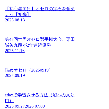
【初心者向け】オセロの定石を覚え
よう【初歩】
2025.08.13
第47回世界オセロ選手権大会、栗田
誠矢九段が2年連続優勝！
2025.11.16
詰めオセロ（20250919）
2025.09.19
edaxで学習させる方法（沼への入り
口）
2025.09.27
2026.07.09