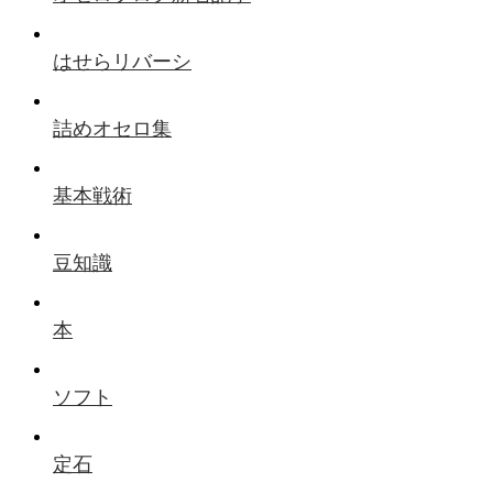
はせらリバーシ
詰めオセロ集
基本戦術
豆知識
本
ソフト
定石