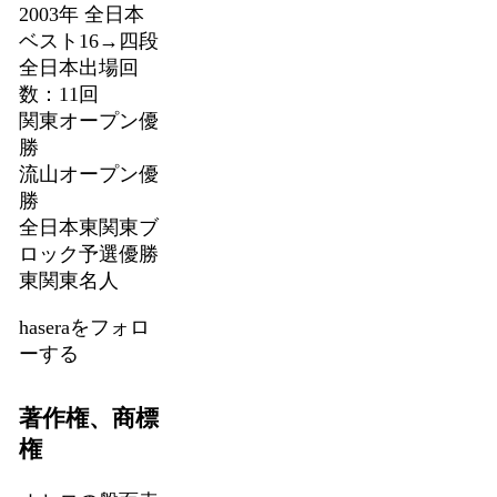
2003年 全日本
ベスト16→四段
全日本出場回
数：11回
関東オープン優
勝
流山オープン優
勝
全日本東関東ブ
ロック予選優勝
東関東名人
haseraをフォロ
ーする
著作権、商標
権