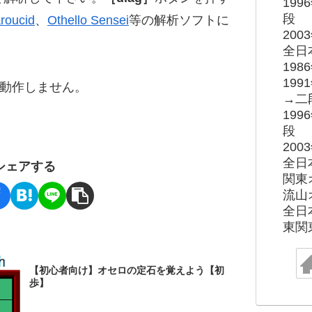
19
段
roucid
、
Othello Sensei
等の解析ソフトに
20
全日
19
19
ると動作しません。
→二
19
段
20
全日
シェアする
関東
流山
全日
東関
【初心者向け】オセロの定石を覚えよう【初
歩】