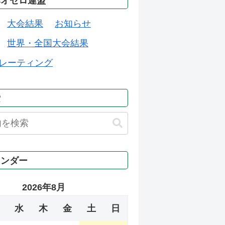
本オセロ連盟
大会結果
お知らせ
世界・全国大会結果
レーティング
索
レンダー
2026年8月
水
木
金
土
日