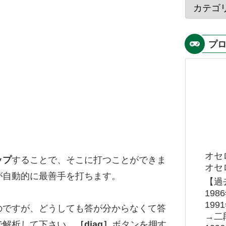
プ
オセ
ップ
することで、そこに打つことができま
オセロ
が自動的に最善手を打ちます。
【過
19
19
のですが、どうしても答が分からなくて答
→二
で解析して下さい。
［diag］
ボタンを押す