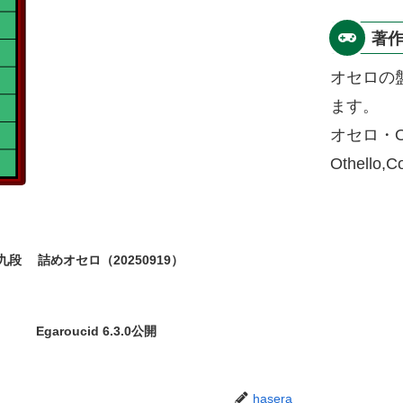
著
オセロの
ます。
オセロ・O
Othello,
九段
詰めオセロ（20250919）
Egaroucid 6.3.0公開
hasera