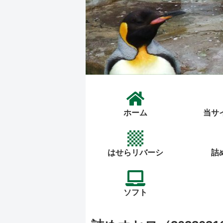
ホーム
当サ
はせらリバーシ
詰
ソフト