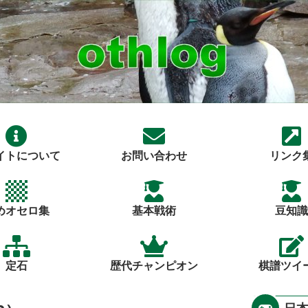
イトについて
お問い合わせ
リンク
めオセロ集
基本戦術
豆知識
定石
歴代チャンピオン
棋譜ツイ