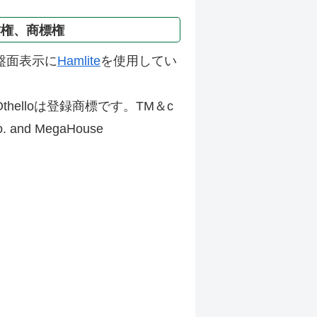
作権、商標権
盤面表示に
Hamlite
を使用してい
thelloは登録商標です。TM＆c
Co. and MegaHouse