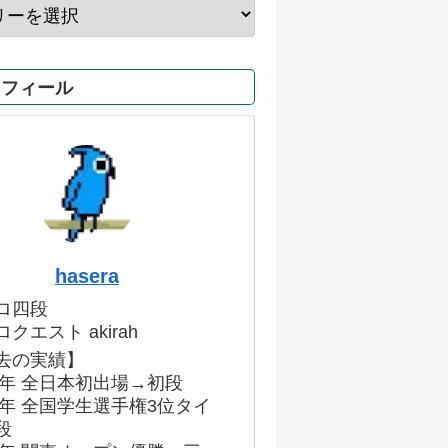
ロフィール
hasera
ロ四段
クエスト akirah
去の実績】
86年 全日本初出場→初段
91年 全国学生選手権3位タイ
段