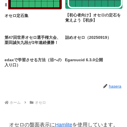
【初心者向け】オセロの定石を
オセロ定石集
覚えよう【初歩】
第47回世界オセロ選手権大会、
詰めオセロ（20250919）
栗田誠矢九段が2年連続優勝！
edaxで学習させる方法（沼への
Egaroucid 6.3.0公開
入り口）
hasera
ホーム
オセロ
オセロの盤面表示に
Hamlite
を使用しています。