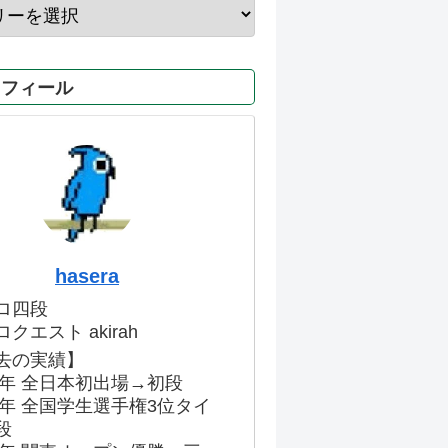
ロフィール
hasera
ロ四段
クエスト akirah
去の実績】
86年 全日本初出場→初段
91年 全国学生選手権3位タイ
段