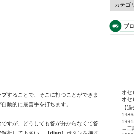
プ
オセ
ップ
することで、そこに打つことができま
オセロ
が自動的に最善手を打ちます。
【過
19
19
のですが、どうしても答が分からなくて答
→二
で解析して下さい。
［diag］
ボタンを押す