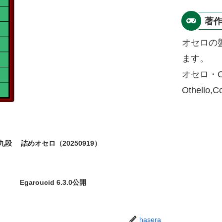
著
オセロの
ます。
オセロ・O
Othello,
九段
詰めオセロ（20250919）
Egaroucid 6.3.0公開
hasera