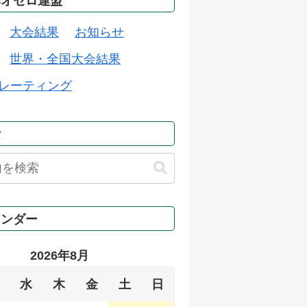
本オセロ連盟
大会結果
お知らせ
世界・全国大会結果
レーティング
索
レンダー
2026年8月
水
木
金
土
日