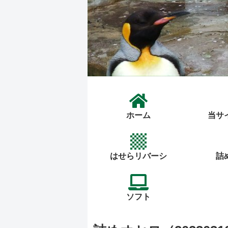
ホーム
当サ
はせらリバーシ
詰
ソフト