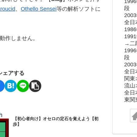
19
段
roucid
、
Othello Sensei
等の解析ソフトに
20
全日
19
19
ると動作しません。
→二
19
段
20
全日
シェアする
関東
流山
全日
東関
【初心者向け】オセロの定石を覚えよう【初
歩】