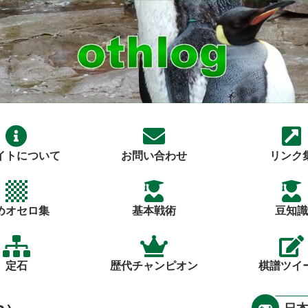
イトについて
お問い合わせ
リンク
めオセロ集
基本戦術
豆知識
定石
歴代チャンピオン
棋譜ツイ