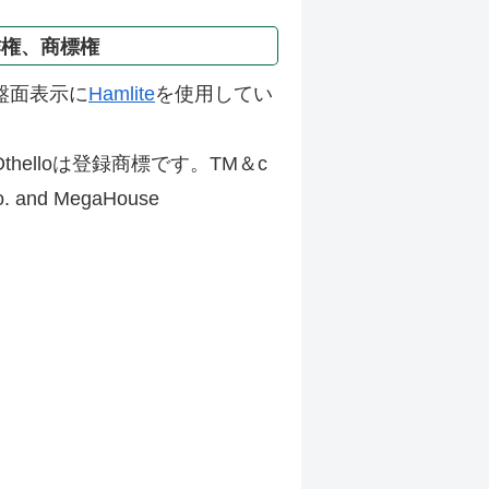
作権、商標権
盤面表示に
Hamlite
を使用してい
thelloは登録商標です。TM＆c
Co. and MegaHouse