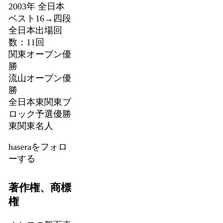
2003年 全日本
ベスト16→四段
全日本出場回
数：11回
関東オープン優
勝
流山オープン優
勝
全日本東関東ブ
ロック予選優勝
東関東名人
haseraをフォロ
ーする
著作権、商標
権