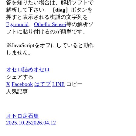
答を知りたい場合は、解析ソフトで
解析して下さい。
［diag］
ボタンを
押すと表示される棋譜の文字列を
Egaroucid
、
Othello Sensei
等の解析ソ
フトに貼り付けるのが簡単です。
※JavaScriptをオフにしていると動作
しません。
オセロ
詰めオセロ
シェアする
X
Facebook
はてブ
LINE
コピー
人気記事
オセロ定石集
2025.10.25
2026.04.12