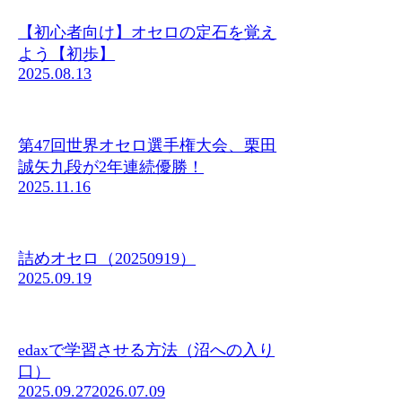
【初心者向け】オセロの定石を覚え
よう【初歩】
2025.08.13
第47回世界オセロ選手権大会、栗田
誠矢九段が2年連続優勝！
2025.11.16
詰めオセロ（20250919）
2025.09.19
edaxで学習させる方法（沼への入り
口）
2025.09.27
2026.07.09