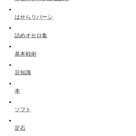
はせらリバーシ
詰めオセロ集
基本戦術
豆知識
本
ソフト
定石