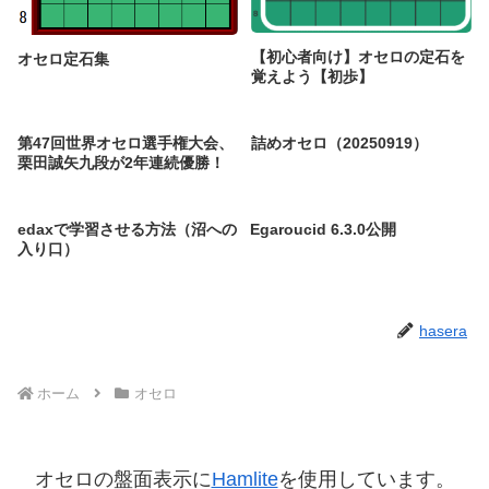
【初心者向け】オセロの定石を
オセロ定石集
覚えよう【初歩】
第47回世界オセロ選手権大会、
詰めオセロ（20250919）
栗田誠矢九段が2年連続優勝！
edaxで学習させる方法（沼への
Egaroucid 6.3.0公開
入り口）
hasera
ホーム
オセロ
オセロの盤面表示に
Hamlite
を使用しています。