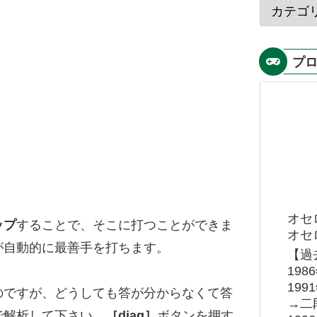
プ
オセ
ップ
することで、そこに打つことができま
オセロ
が自動的に最善手を打ちます。
【過
19
19
のですが、どうしても答が分からなくて答
→二
で解析して下さい。
［diag］
ボタンを押す