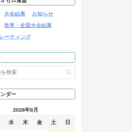
本オセロ連盟
大会結果
お知らせ
世界・全国大会結果
レーティング
索
レンダー
2026年8月
水
木
金
土
日