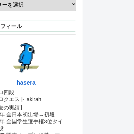
ロフィール
hasera
ロ四段
クエスト akirah
去の実績】
86年 全日本初出場→初段
91年 全国学生選手権3位タイ
段