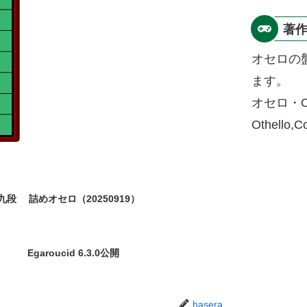
著
オセロの
ます。
オセロ・O
Othello,
九段
詰めオセロ（20250919）
Egaroucid 6.3.0公開
hasera