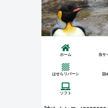
ホーム
当サ
はせらリバーシ
詰
ソフト