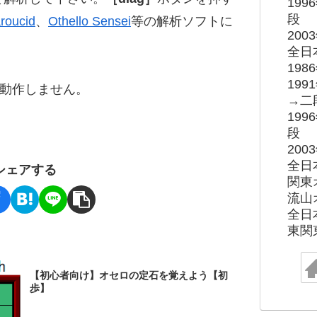
19
段
roucid
、
Othello Sensei
等の解析ソフトに
20
全日
19
19
ると動作しません。
→二
19
段
20
全日
シェアする
関東
流山
全日
東関
【初心者向け】オセロの定石を覚えよう【初
歩】