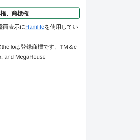
作権、商標権
盤面表示に
Hamlite
を使用してい
thelloは登録商標です。TM＆c
Co. and MegaHouse