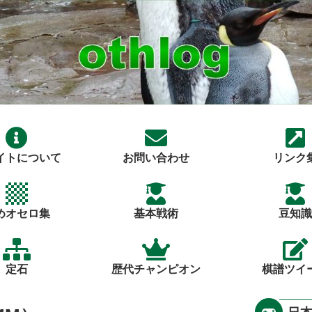
イトについて
お問い合わせ
リンク
めオセロ集
基本戦術
豆知識
定石
歴代チャンピオン
棋譜ツイ