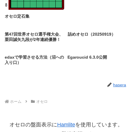
オセロ定石集
第47回世界オセロ選手権大会、
詰めオセロ（20250919）
栗田誠矢九段が2年連続優勝！
edaxで学習させる方法（沼への
Egaroucid 6.3.0公開
入り口）
hasera
ホーム
オセロ
オセロの盤面表示に
Hamlite
を使用しています。