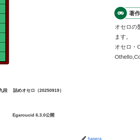
著
オセロの
ます。
オセロ・O
Othello,
九段
詰めオセロ（20250919）
Egaroucid 6.3.0公開
hasera