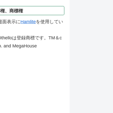
作権、商標権
盤面表示に
Hamlite
を使用してい
thelloは登録商標です。TM＆c
Co. and MegaHouse