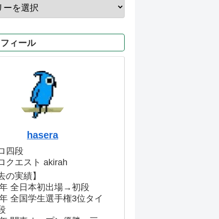
ロフィール
hasera
ロ四段
クエスト akirah
去の実績】
86年 全日本初出場→初段
91年 全国学生選手権3位タイ
段