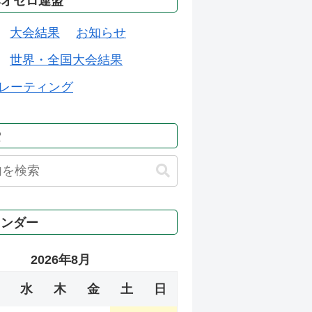
本オセロ連盟
大会結果
お知らせ
世界・全国大会結果
レーティング
索
レンダー
2026年8月
水
木
金
土
日