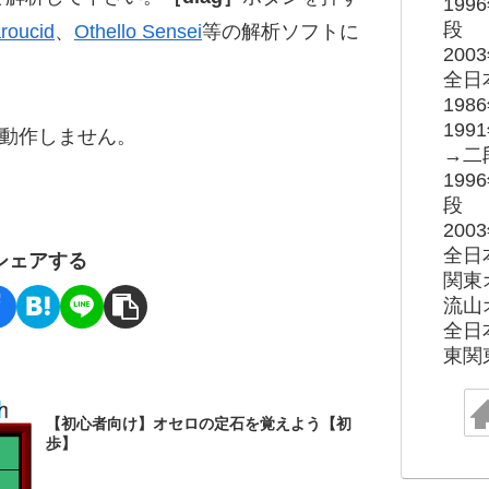
19
段
roucid
、
Othello Sensei
等の解析ソフトに
20
全日
19
19
ると動作しません。
→二
19
段
20
全日
シェアする
関東
流山
全日
東関
【初心者向け】オセロの定石を覚えよう【初
歩】