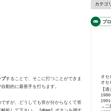
プ
オセ
ップ
することで、そこに打つことができま
オセロ
が自動的に最善手を打ちます。
【過
19
19
のですが、どうしても答が分からなくて答
→二
で解析して下さい。
［diag］
ボタンを押す