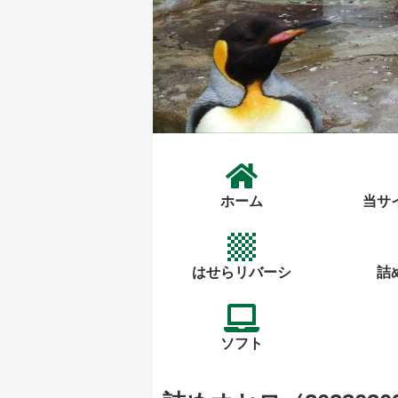
ホーム
当サ
はせらリバーシ
詰
ソフト