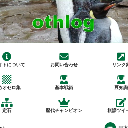
イトについて
お問い合わせ
リンク
めオセロ集
基本戦術
豆知識
定石
歴代チャンピオン
棋譜ツイ