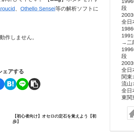
19
段
roucid
、
Othello Sensei
等の解析ソフトに
20
全日
19
19
ると動作しません。
→二
19
段
20
全日
シェアする
関東
流山
全日
東関
【初心者向け】オセロの定石を覚えよう【初
歩】