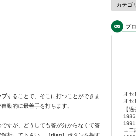
プ
オセ
ップ
することで、そこに打つことができま
オセロ
が自動的に最善手を打ちます。
【過
19
19
のですが、どうしても答が分からなくて答
→二
で解析して下さい。
［diag］
ボタンを押す