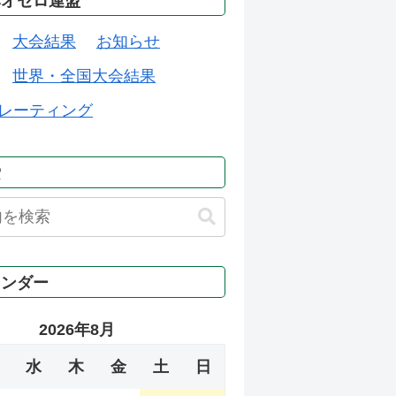
本オセロ連盟
大会結果
お知らせ
世界・全国大会結果
レーティング
索
レンダー
2026年8月
水
木
金
土
日