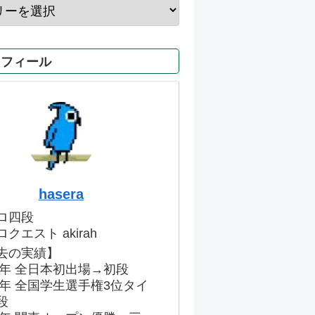
ロフィール
hasera
ロ四段
クエスト akirah
去の実績】
86年 全日本初出場→初段
91年 全国学生選手権3位タイ
段