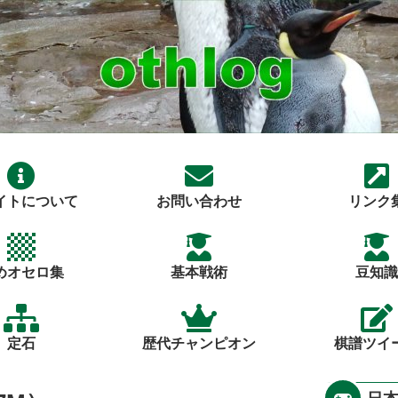
イトについて
お問い合わせ
リンク
めオセロ集
基本戦術
豆知識
定石
歴代チャンピオン
棋譜ツイ