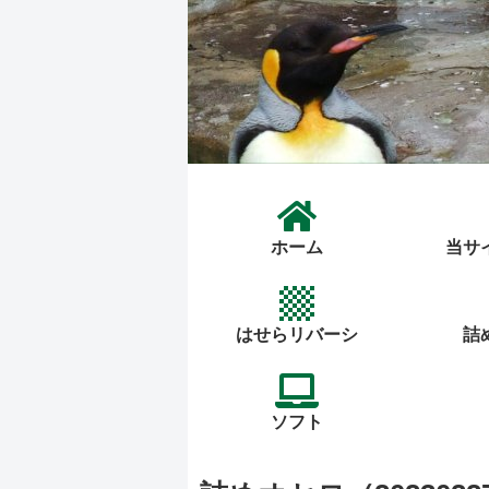
ホーム
当サ
はせらリバーシ
詰
ソフト