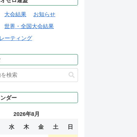
本オセロ連盟
大会結果
お知らせ
世界・全国大会結果
レーティング
索
レンダー
2026年8月
水
木
金
土
日