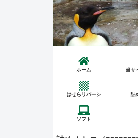
ホーム
当サ
はせらリバーシ
詰
ソフト