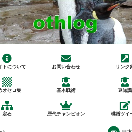
イトについて
お問い合わせ
リンク
めオセロ集
基本戦術
豆知識
定石
歴代チャンピオン
棋譜ツイ