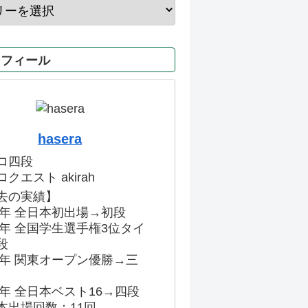
ロフィール
hasera
ロ四段
クエスト akirah
去の実績】
86年 全日本初出場→初段
91年 全国学生選手権3位タイ
段
96年 関東オープン優勝→三
03年 全日本ベスト16→四段
本出場回数：11回