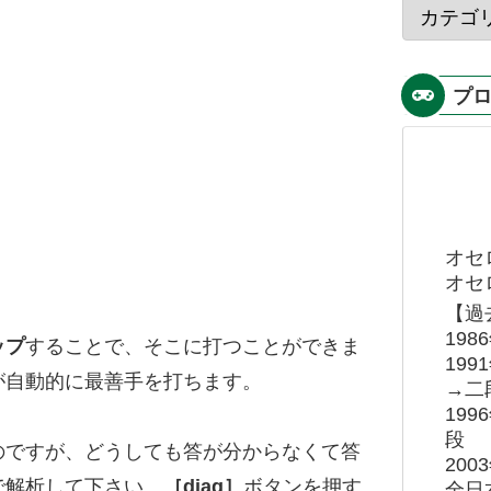
プ
オセ
オセロ
【過
19
ップ
することで、そこに打つことができま
19
が自動的に最善手を打ちます。
→二
19
段
のですが、どうしても答が分からなくて答
20
で解析して下さい。
［diag］
ボタンを押す
全日