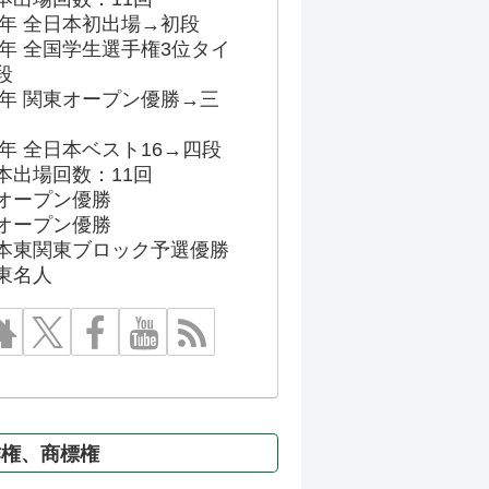
86年 全日本初出場→初段
91年 全国学生選手権3位タイ
段
96年 関東オープン優勝→三
03年 全日本ベスト16→四段
本出場回数：11回
オープン優勝
オープン優勝
本東関東ブロック予選優勝
東名人
作権、商標権