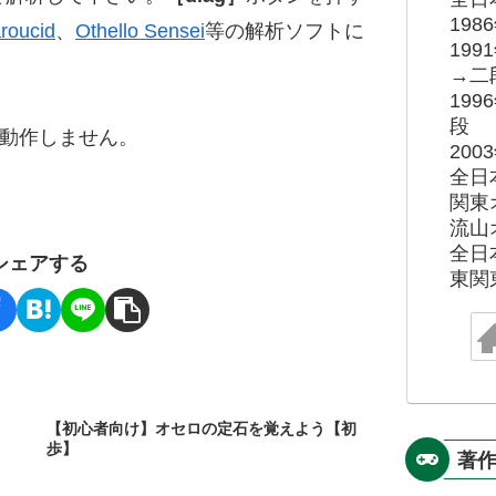
19
roucid
、
Othello Sensei
等の解析ソフトに
19
→二
19
段
ると動作しません。
20
全日
関東
流山
全日
シェアする
東関
【初心者向け】オセロの定石を覚えよう【初
歩】
著