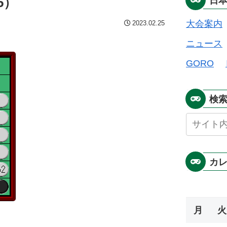
5）
日
大会案内
2023.02.25
ニュース
GORO
検
カ
月
火