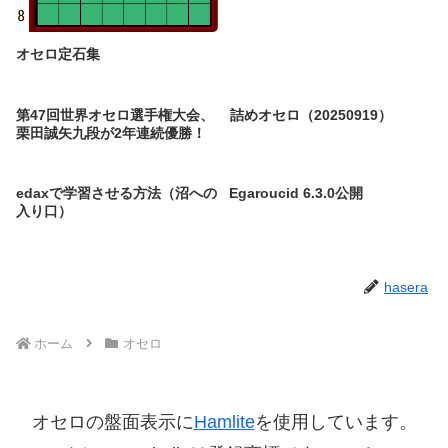
オセロ定石集
第47回世界オセロ選手権大会、
詰めオセロ（20250919）
栗田誠矢九段が2年連続優勝！
edaxで学習させる方法（沼への
Egaroucid 6.3.0公開
入り口）
hasera
ホーム
オセロ
オセロの盤面表示に
Hamlite
を使用しています。