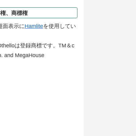
作権、商標権
盤面表示に
Hamlite
を使用してい
thelloは登録商標です。TM＆c
Co. and MegaHouse