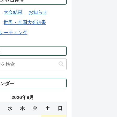
本オセロ連盟
大会結果
お知らせ
世界・全国大会結果
レーティング
索
レンダー
2026年8月
水
木
金
土
日