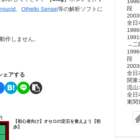
19
段
roucid
、
Othello Sensei
等の解析ソフトに
20
全日
19
19
ると動作しません。
→二
19
段
20
全日
シェアする
関東
流山
全日
東関
【初心者向け】オセロの定石を覚えよう【初
歩】