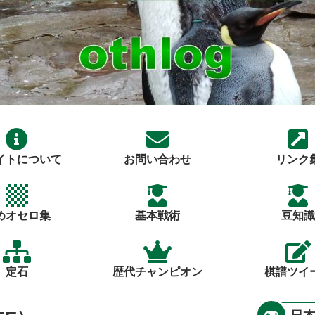
イトについて
お問い合わせ
リンク
めオセロ集
基本戦術
豆知識
定石
歴代チャンピオン
棋譜ツイ