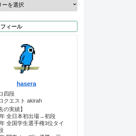
ロフィール
hasera
ロ四段
クエスト akirah
去の実績】
86年 全日本初出場→初段
91年 全国学生選手権3位タイ
段