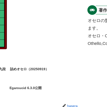
著
オセロの
ます。
オセロ・O
Othello,
九段
詰めオセロ（20250919）
Egaroucid 6.3.0公開
hasera