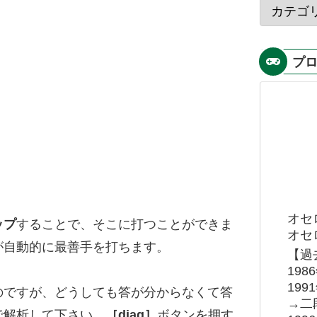
プ
オセ
ップ
することで、そこに打つことができま
オセロ
が自動的に最善手を打ちます。
【過
19
19
のですが、どうしても答が分からなくて答
→二
で解析して下さい。
［diag］
ボタンを押す