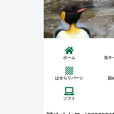
ホーム
当サ
はせらリバーシ
詰
ソフト