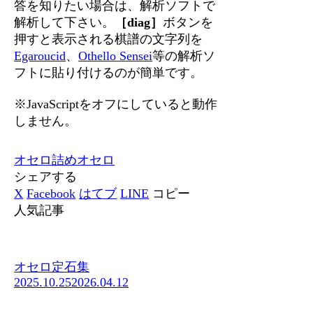
答を知りたい場合は、解析ソフトで
解析して下さい。
［diag］
ボタンを
押すと表示される棋譜の文字列を
Egaroucid
、
Othello Sensei
等の解析ソ
フトに貼り付けるのが簡単です。
※JavaScriptをオフにしていると動作
しません。
オセロ
詰めオセロ
シェアする
X
Facebook
はてブ
LINE
コピー
人気記事
オセロ定石集
2025.10.25
2026.04.12