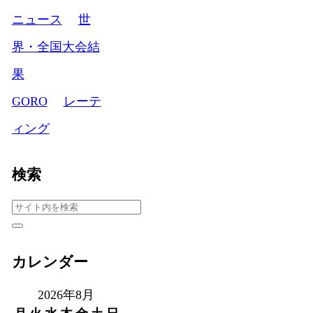
ニュース
世
界・全国大会結
果
GORO
レーテ
ィング
検索
カレンダー
2026年8月