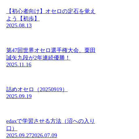
【初心者向け】オセロの定石を覚え
よう【初歩】
2025.08.13
第47回世界オセロ選手権大会、栗田
誠矢九段が2年連続優勝！
2025.11.16
詰めオセロ（20250919）
2025.09.19
edaxで学習させる方法（沼への入り
口）
2025.09.27
2026.07.09