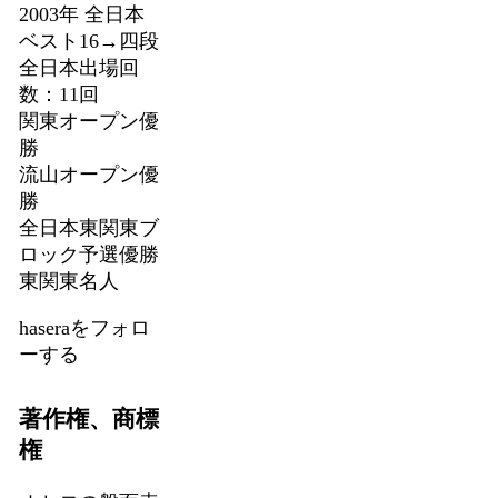
2003年 全日本
ベスト16→四段
全日本出場回
数：11回
関東オープン優
勝
流山オープン優
勝
全日本東関東ブ
ロック予選優勝
東関東名人
haseraをフォロ
ーする
著作権、商標
権