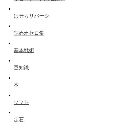
はせらリバーシ
詰めオセロ集
基本戦術
豆知識
本
ソフト
定石