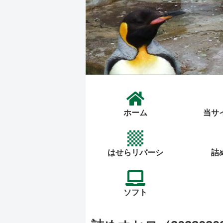
ホーム
当サ
はせらリバーシ
詰
ソフト