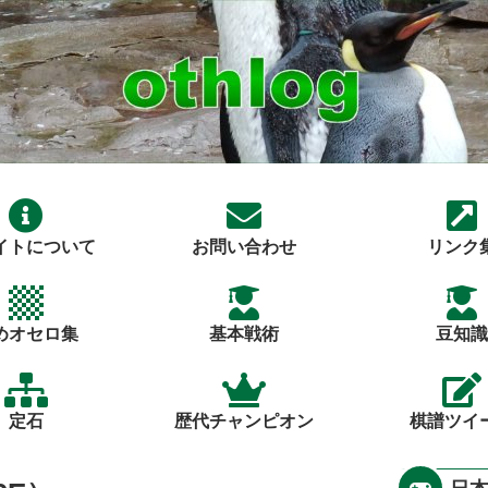
イトについて
お問い合わせ
リンク
めオセロ集
基本戦術
豆知識
定石
歴代チャンピオン
棋譜ツイ