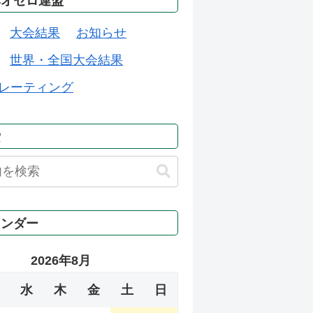
本オセロ連盟
大会結果
お知らせ
世界・全国大会結果
レーティング
索
レンダー
2026年8月
水
木
金
土
日