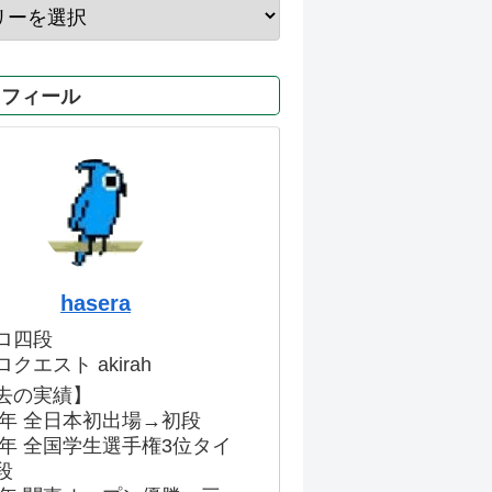
ロフィール
hasera
ロ四段
クエスト akirah
去の実績】
86年 全日本初出場→初段
91年 全国学生選手権3位タイ
段