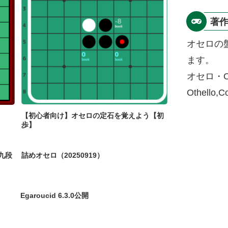
著
オセロの
ます。
オセロ・O
Othello,
【初心者向け】オセロの定石を覚えよう【初
歩】
九段
詰めオセロ（20250919）
Egaroucid 6.3.0公開