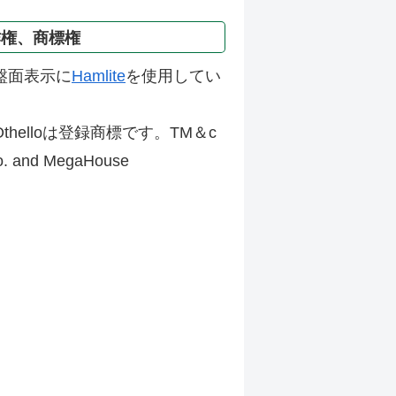
作権、商標権
盤面表示に
Hamlite
を使用してい
thelloは登録商標です。TM＆c
Co. and MegaHouse