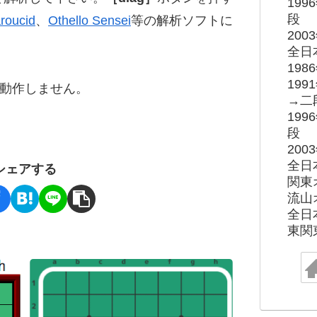
19
段
roucid
、
Othello Sensei
等の解析ソフトに
20
全日
19
19
ると動作しません。
→二
19
段
20
全日
シェアする
関東
流山
全日
東関