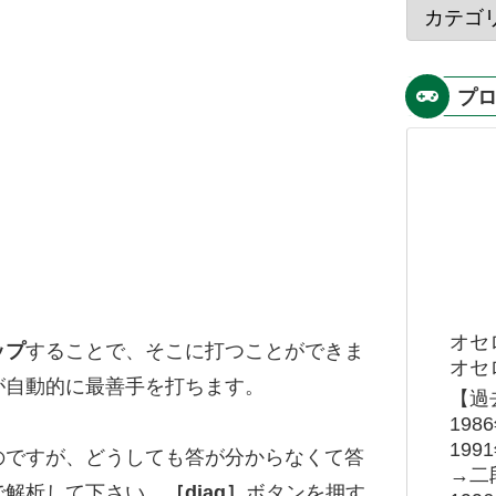
プ
オセ
ップ
することで、そこに打つことができま
オセロ
が自動的に最善手を打ちます。
【過
19
19
のですが、どうしても答が分からなくて答
→二
で解析して下さい。
［diag］
ボタンを押す