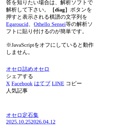
答を知りたい場合は、解析ソフトで
解析して下さい。
［diag］
ボタンを
押すと表示される棋譜の文字列を
Egaroucid
、
Othello Sensei
等の解析ソ
フトに貼り付けるのが簡単です。
※JavaScriptをオフにしていると動作
しません。
オセロ
詰めオセロ
シェアする
X
Facebook
はてブ
LINE
コピー
人気記事
オセロ定石集
2025.10.25
2026.04.12