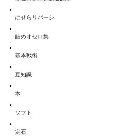
はせらリバーシ
詰めオセロ集
基本戦術
豆知識
本
ソフト
定石