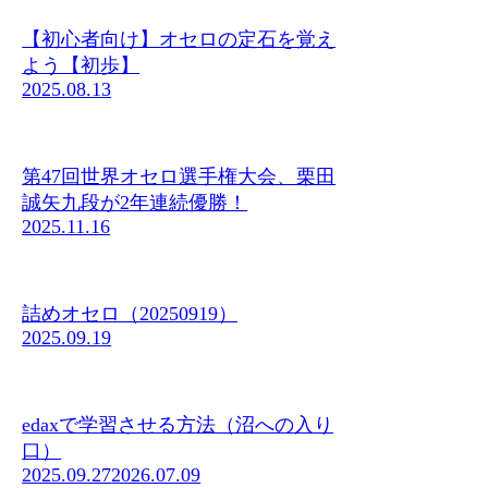
【初心者向け】オセロの定石を覚え
よう【初歩】
2025.08.13
第47回世界オセロ選手権大会、栗田
誠矢九段が2年連続優勝！
2025.11.16
詰めオセロ（20250919）
2025.09.19
edaxで学習させる方法（沼への入り
口）
2025.09.27
2026.07.09