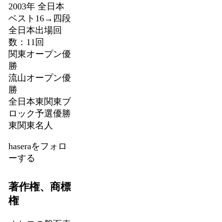
2003年 全日本
ベスト16→四段
全日本出場回
数：11回
関東オープン優
勝
流山オープン優
勝
全日本東関東ブ
ロック予選優勝
東関東名人
haseraをフォロ
ーする
著作権、商標
権