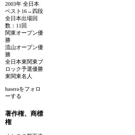
2003年 全日本
ベスト16→四段
全日本出場回
数：11回
関東オープン優
勝
流山オープン優
勝
全日本東関東ブ
ロック予選優勝
東関東名人
haseraをフォロ
ーする
著作権、商標
権