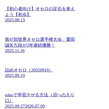
【初心者向け】オセロの定石を覚え
よう【初歩】
2025.08.13
第47回世界オセロ選手権大会、栗田
誠矢九段が2年連続優勝！
2025.11.16
詰めオセロ（20250919）
2025.09.19
edaxで学習させる方法（沼への入り
口）
2025.09.27
2026.07.09