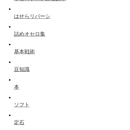
はせらリバーシ
詰めオセロ集
基本戦術
豆知識
本
ソフト
定石