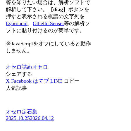
答を知りたい場合は、解析ソフトで
解析して下さい。
［diag］
ボタンを
押すと表示される棋譜の文字列を
Egaroucid
、
Othello Sensei
等の解析ソ
フトに貼り付けるのが簡単です。
※JavaScriptをオフにしていると動作
しません。
オセロ
詰めオセロ
シェアする
X
Facebook
はてブ
LINE
コピー
人気記事
オセロ定石集
2025.10.25
2026.04.12