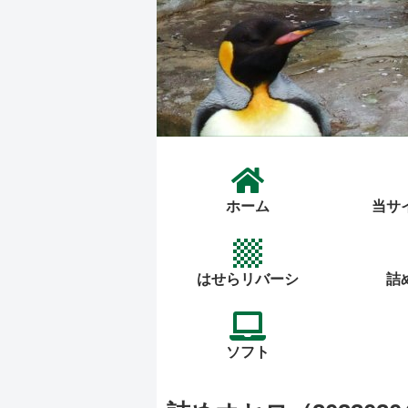
ホーム
当サ
はせらリバーシ
詰
ソフト