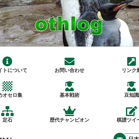
イトについて
お問い合わせ
リンク
めオセロ集
基本戦術
豆知識
定石
歴代チャンピオン
棋譜ツイ