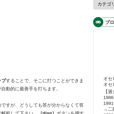
プ
オセ
ップ
することで、そこに打つことができま
オセロ
が自動的に最善手を打ちます。
【過
19
19
のですが、どうしても答が分からなくて答
→二
で解析して下さい。
［diag］
ボタンを押す