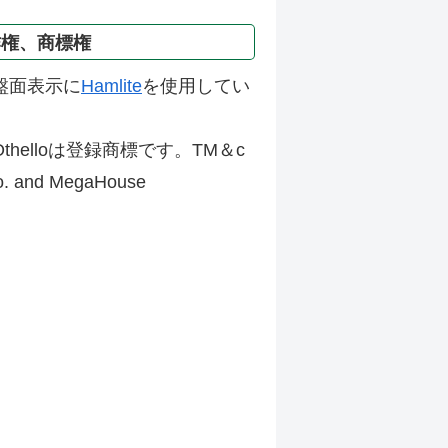
作権、商標権
盤面表示に
Hamlite
を使用してい
thelloは登録商標です。TM＆c
Co. and MegaHouse