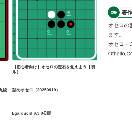
著
オセロの
ます。
オセロ・O
Othello,
【初心者向け】オセロの定石を覚えよう【初
歩】
九段
詰めオセロ（20250919）
Egaroucid 6.3.0公開