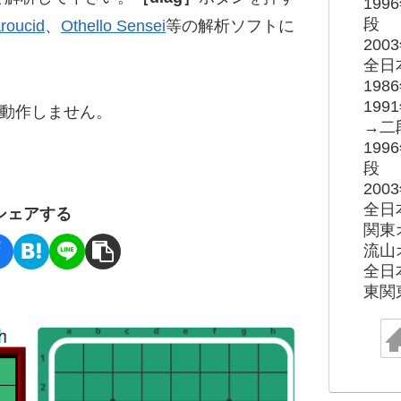
19
段
roucid
、
Othello Sensei
等の解析ソフトに
20
全日
19
19
ると動作しません。
→二
19
段
20
全日
シェアする
関東
流山
全日
東関