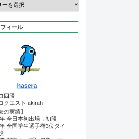
ロフィール
hasera
ロ四段
クエスト akirah
去の実績】
86年 全日本初出場→初段
91年 全国学生選手権3位タイ
段