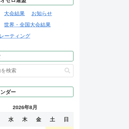
本オセロ連盟
大会結果
お知らせ
世界・全国大会結果
レーティング
索
レンダー
2026年8月
水
木
金
土
日