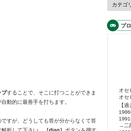
プ
オセ
ップ
することで、そこに打つことができま
オセロ
が自動的に最善手を打ちます。
【過
19
19
のですが、どうしても答が分からなくて答
→二
で解析して下さい。
［diag］
ボタンを押す