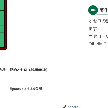
著
オセロの
ます。
オセロ・O
Othello,
九段
詰めオセロ（20250919）
Egaroucid 6.3.0公開
hasera