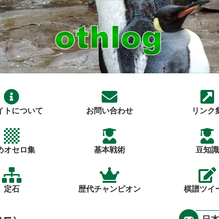
イトについて
お問い合わせ
リンク
めオセロ集
基本戦術
豆知識
定石
歴代チャンピオン
棋譜ツイ