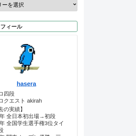
ロフィール
hasera
ロ四段
クエスト akirah
去の実績】
86年 全日本初出場→初段
91年 全国学生選手権3位タイ
段