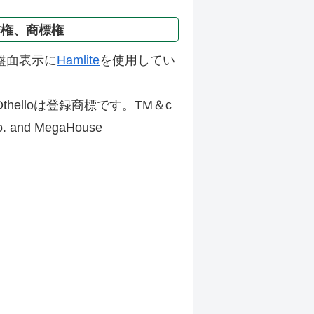
作権、商標権
盤面表示に
Hamlite
を使用してい
thelloは登録商標です。TM＆c
Co. and MegaHouse