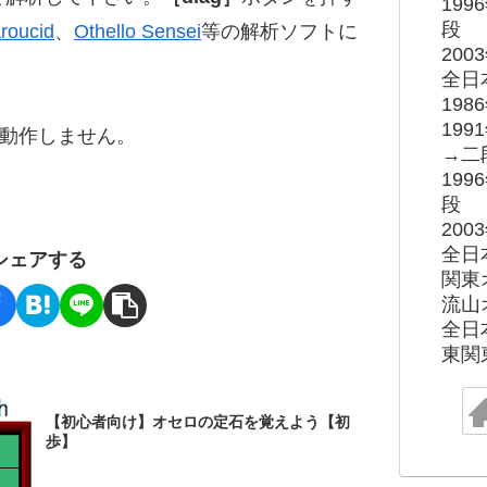
19
段
roucid
、
Othello Sensei
等の解析ソフトに
20
全日
19
19
ると動作しません。
→二
19
段
20
全日
シェアする
関東
流山
全日
東関
【初心者向け】オセロの定石を覚えよう【初
歩】