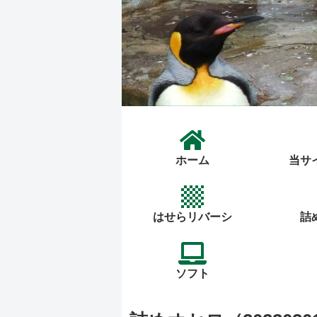
ホーム
当サ
はせらリバーシ
詰
ソフト