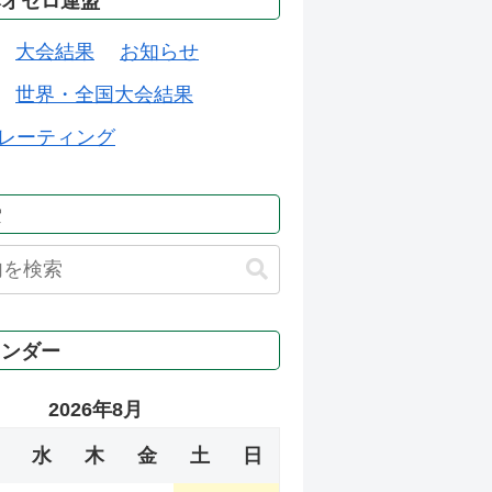
本オセロ連盟
大会結果
お知らせ
世界・全国大会結果
レーティング
索
レンダー
2026年8月
水
木
金
土
日