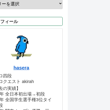
ロフィール
hasera
ロ四段
クエスト akirah
去の実績】
86年 全日本初出場→初段
91年 全国学生選手権3位タイ
段