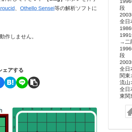
19
段
roucid
、
Othello Sensei
等の解析ソフトに
20
全日
19
19
ると動作しません。
→二
19
段
20
全日
シェアする
関東
流山
全日
東関