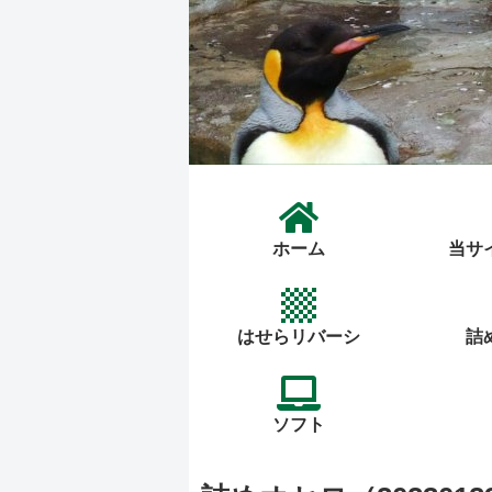
ホーム
当サ
はせらリバーシ
詰
ソフト