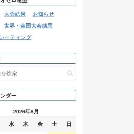
本オセロ連盟
大会結果
お知らせ
世界・全国大会結果
レーティング
索
レンダー
2026年8月
水
木
金
土
日