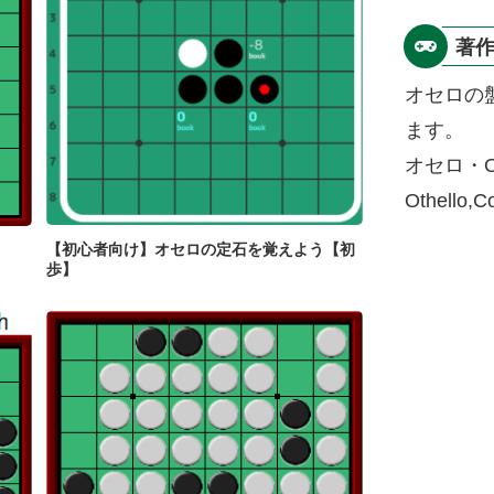
著
オセロの
ます。
オセロ・O
Othello,
【初心者向け】オセロの定石を覚えよう【初
歩】