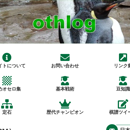
イトについて
お問い合わせ
リンク
めオセロ集
基本戦術
豆知識
定石
歴代チャンピオン
棋譜ツイ