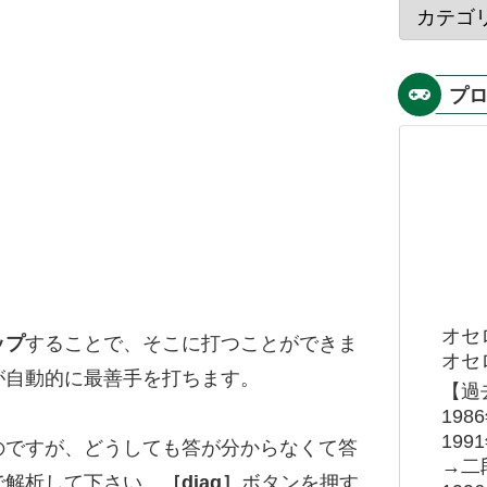
プ
オセ
ップ
することで、そこに打つことができま
オセロ
が自動的に最善手を打ちます。
【過
19
19
のですが、どうしても答が分からなくて答
→二
で解析して下さい。
［diag］
ボタンを押す