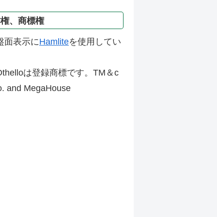
作権、商標権
盤面表示に
Hamlite
を使用してい
thelloは登録商標です。TM＆c
Co. and MegaHouse