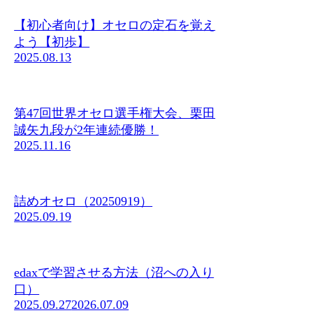
【初心者向け】オセロの定石を覚え
よう【初歩】
2025.08.13
第47回世界オセロ選手権大会、栗田
誠矢九段が2年連続優勝！
2025.11.16
詰めオセロ（20250919）
2025.09.19
edaxで学習させる方法（沼への入り
口）
2025.09.27
2026.07.09