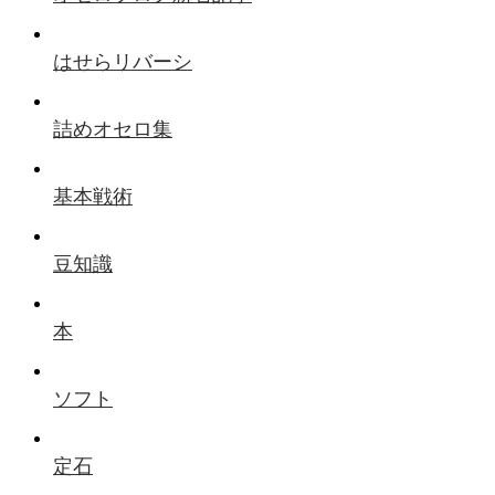
はせらリバーシ
詰めオセロ集
基本戦術
豆知識
本
ソフト
定石