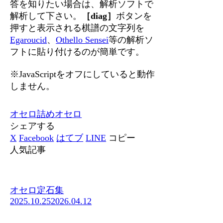
答を知りたい場合は、解析ソフトで
解析して下さい。
［diag］
ボタンを
押すと表示される棋譜の文字列を
Egaroucid
、
Othello Sensei
等の解析ソ
フトに貼り付けるのが簡単です。
※JavaScriptをオフにしていると動作
しません。
オセロ
詰めオセロ
シェアする
X
Facebook
はてブ
LINE
コピー
人気記事
オセロ定石集
2025.10.25
2026.04.12