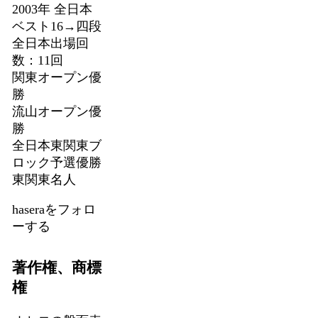
2003年 全日本
ベスト16→四段
全日本出場回
数：11回
関東オープン優
勝
流山オープン優
勝
全日本東関東ブ
ロック予選優勝
東関東名人
haseraをフォロ
ーする
著作権、商標
権