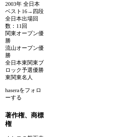
2003年 全日本
ベスト16→四段
全日本出場回
数：11回
関東オープン優
勝
流山オープン優
勝
全日本東関東ブ
ロック予選優勝
東関東名人
haseraをフォロ
ーする
著作権、商標
権