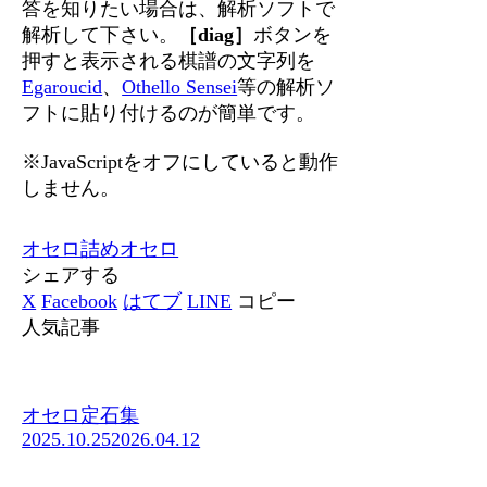
答を知りたい場合は、解析ソフトで
解析して下さい。
［diag］
ボタンを
押すと表示される棋譜の文字列を
Egaroucid
、
Othello Sensei
等の解析ソ
フトに貼り付けるのが簡単です。
※JavaScriptをオフにしていると動作
しません。
オセロ
詰めオセロ
シェアする
X
Facebook
はてブ
LINE
コピー
人気記事
オセロ定石集
2025.10.25
2026.04.12