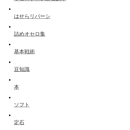
はせらリバーシ
詰めオセロ集
基本戦術
豆知識
本
ソフト
定石