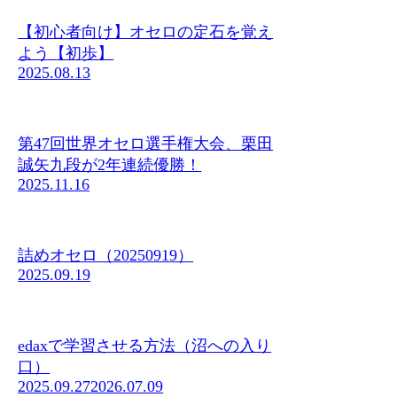
【初心者向け】オセロの定石を覚え
よう【初歩】
2025.08.13
第47回世界オセロ選手権大会、栗田
誠矢九段が2年連続優勝！
2025.11.16
詰めオセロ（20250919）
2025.09.19
edaxで学習させる方法（沼への入り
口）
2025.09.27
2026.07.09