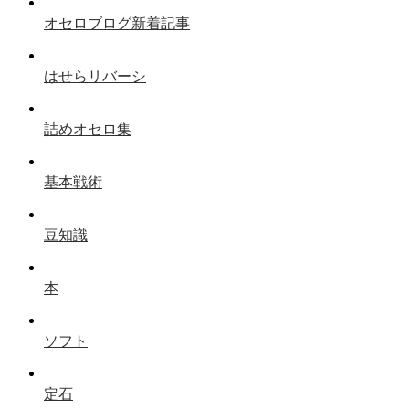
オセロブログ新着記事
はせらリバーシ
詰めオセロ集
基本戦術
豆知識
本
ソフト
定石