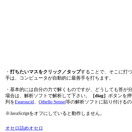
・
打ちたいマスをクリック／タップ
することで、そこに打
手は、コンピュータが自動的に最善手を打ちます。
・基本的には自分の力で解くものですが、どうしても答が
場合は、解析ソフトで解析して下さい。
［diag］
ボタンを押
列を
Egaroucid
、
Othello Sensei
等の解析ソフトに貼り付けるの
※JavaScriptをオフにしていると動作しません。
オセロ
詰めオセロ