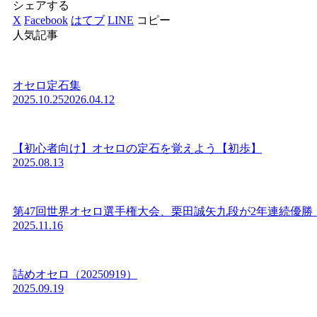
シェアする
X
Facebook
はてブ
LINE
コピー
人気記事
オセロ定石集
2025.10.25
2026.04.12
【初心者向け】オセロの定石を覚えよう【初歩】
2025.08.13
第47回世界オセロ選手権大会、栗田誠矢九段が2年連続優勝
2025.11.16
詰めオセロ（20250919）
2025.09.19