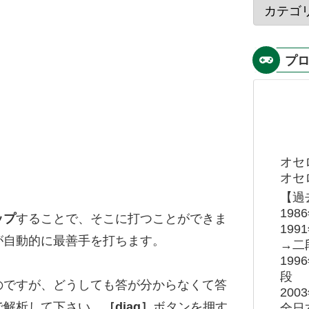
プ
オセ
オセロ
【過
19
ップ
することで、そこに打つことができま
19
が自動的に最善手を打ちます。
→二
19
段
のですが、どうしても答が分からなくて答
20
で解析して下さい。
［diag］
ボタンを押す
全日