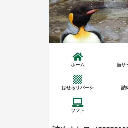
ホーム
当サ
はせらリバーシ
詰
ソフト