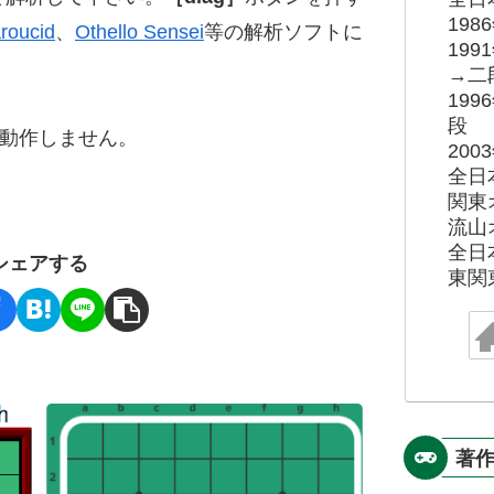
19
roucid
、
Othello Sensei
等の解析ソフトに
19
→二
19
段
ると動作しません。
20
全日
関東
流山
全日
シェアする
東関
著