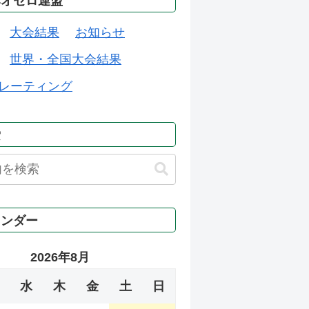
本オセロ連盟
大会結果
お知らせ
世界・全国大会結果
レーティング
索
レンダー
2026年8月
水
木
金
土
日