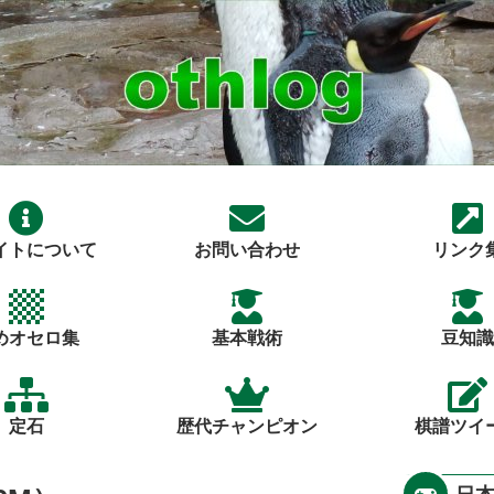
イトについて
お問い合わせ
リンク
めオセロ集
基本戦術
豆知識
定石
歴代チャンピオン
棋譜ツイ