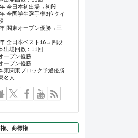
86年 全日本初出場→初段
91年 全国学生選手権3位タイ
段
96年 関東オープン優勝→三
03年 全日本ベスト16→四段
本出場回数：11回
オープン優勝
オープン優勝
本東関東ブロック予選優勝
東名人
作権、商標権