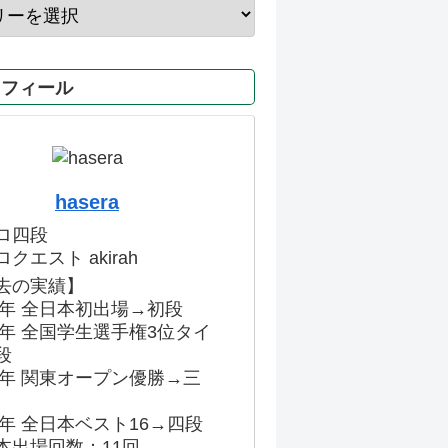
ロフィール
hasera
ロ四段
クエスト akirah
去の実績】
86年 全日本初出場→初段
91年 全国学生選手権3位タイ
段
96年 関東オープン優勝→三
03年 全日本ベスト16→四段
本出場回数：11回