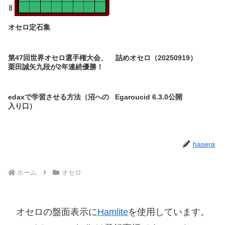
オセロ定石集
第47回世界オセロ選手権大会、
詰めオセロ（20250919）
栗田誠矢九段が2年連続優勝！
edaxで学習させる方法（沼への
Egaroucid 6.3.0公開
入り口）
hasera
ホーム
オセロ
オセロの盤面表示に
Hamlite
を使用しています。