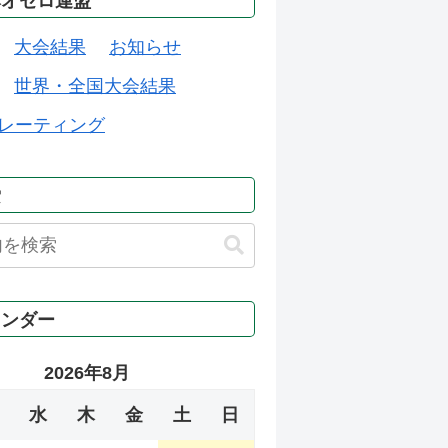
本オセロ連盟
大会結果
お知らせ
世界・全国大会結果
レーティング
索
レンダー
2026年8月
水
木
金
土
日