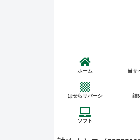
ホーム
当サ
はせらリバーシ
詰
ソフト