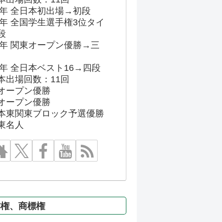
86年 全日本初出場→初段
91年 全国学生選手権3位タイ
段
96年 関東オープン優勝→三
03年 全日本ベスト16→四段
本出場回数：11回
オープン優勝
オープン優勝
本東関東ブロック予選優勝
東名人
作権、商標権