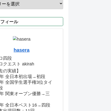
ロフィール
hasera
ロ四段
クエスト akirah
去の実績】
86年 全日本初出場→初段
91年 全国学生選手権3位タイ
段
96年 関東オープン優勝→三
03年 全日本ベスト16→四段
本出場回数：11回