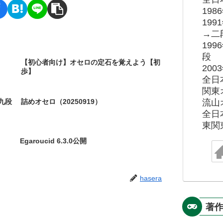
19
19
→二
19
段
【初心者向け】オセロの定石を覚えよう【初
20
歩】
全日
関東
九段
詰めオセロ（20250919）
流山
全日
東関
Egaroucid 6.3.0公開
hasera
著