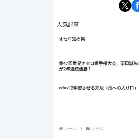
人気記事
オセロ定石集
第47回世界オセロ選手権大会、栗田誠矢
が2年連続優勝！
edaxで学習させる方法（沼への入り口）
ホーム
オセロ