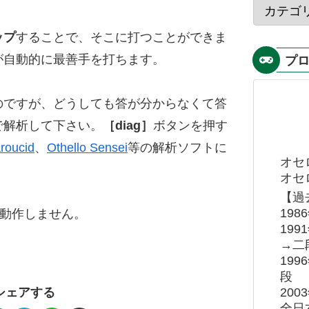
ップ
することで、そこに打つことができま
が自動的に最善手を打ちます。
プ
のですが、どうしても答が分からなくて答
で解析して下さい。
［diag］
ボタンを押す
roucid
、
Othello Sensei
等の解析ソフトに
オセ
オセロ
【過
19
ると動作しません。
19
→二
19
段
20
シェアする
全日