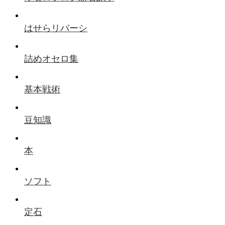
はせらリバーシ
詰めオセロ集
基本戦術
豆知識
本
ソフト
定石