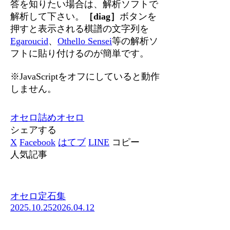
答を知りたい場合は、解析ソフトで
解析して下さい。
［diag］
ボタンを
押すと表示される棋譜の文字列を
Egaroucid
、
Othello Sensei
等の解析ソ
フトに貼り付けるのが簡単です。
※JavaScriptをオフにしていると動作
しません。
オセロ
詰めオセロ
シェアする
X
Facebook
はてブ
LINE
コピー
人気記事
オセロ定石集
2025.10.25
2026.04.12