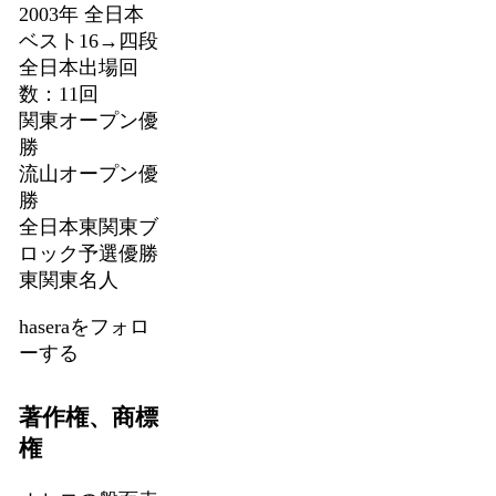
2003年 全日本
ベスト16→四段
全日本出場回
数：11回
関東オープン優
勝
流山オープン優
勝
全日本東関東ブ
ロック予選優勝
東関東名人
haseraをフォロ
ーする
著作権、商標
権