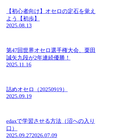
【初心者向け】オセロの定石を覚え
よう【初歩】
2025.08.13
第47回世界オセロ選手権大会、栗田
誠矢九段が2年連続優勝！
2025.11.16
詰めオセロ（20250919）
2025.09.19
edaxで学習させる方法（沼への入り
口）
2025.09.27
2026.07.09