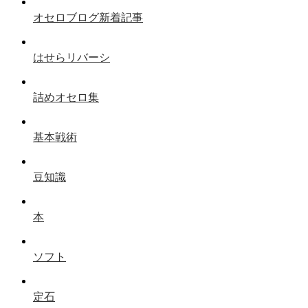
オセロブログ新着記事
はせらリバーシ
詰めオセロ集
基本戦術
豆知識
本
ソフト
定石