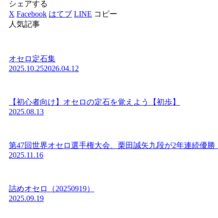
シェアする
X
Facebook
はてブ
LINE
コピー
人気記事
オセロ定石集
2025.10.25
2026.04.12
【初心者向け】オセロの定石を覚えよう【初歩】
2025.08.13
第47回世界オセロ選手権大会、栗田誠矢九段が2年連続優勝
2025.11.16
詰めオセロ（20250919）
2025.09.19