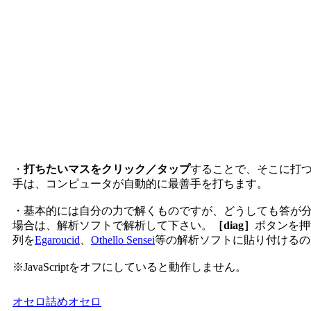
・
打ちたいマスをクリック／タップ
することで、そこに打
手は、コンピュータが自動的に最善手を打ちます。
・基本的には自分の力で解くものですが、どうしても答が
場合は、解析ソフトで解析して下さい。
［diag］
ボタンを押
列を
Egaroucid
、
Othello Sensei
等の解析ソフトに貼り付けるの
※JavaScriptをオフにしていると動作しません。
オセロ
詰めオセロ