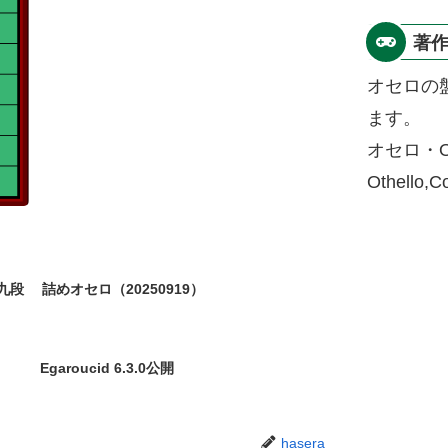
著
オセロの
ます。
オセロ・O
Othello,
九段
詰めオセロ（20250919）
Egaroucid 6.3.0公開
hasera