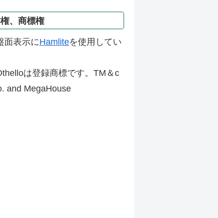
作権、商標権
盤面表示に
Hamlite
を使用してい
thelloは登録商標です。TM＆c
Co. and MegaHouse