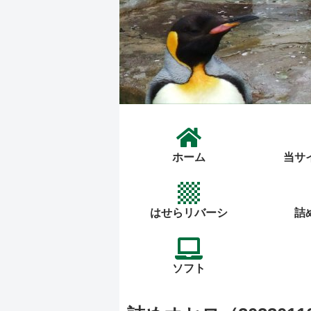
ホーム
当サ
はせらリバーシ
詰
ソフト