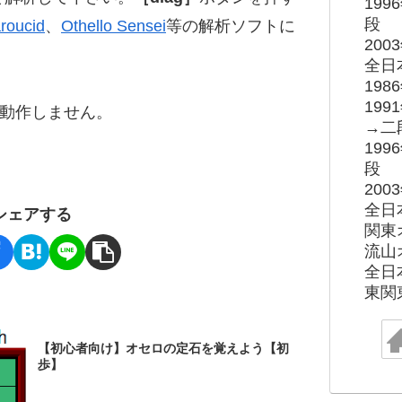
19
段
roucid
、
Othello Sensei
等の解析ソフトに
20
全日
19
19
ると動作しません。
→二
19
段
20
全日
シェアする
関東
流山
全日
東関
【初心者向け】オセロの定石を覚えよう【初
歩】