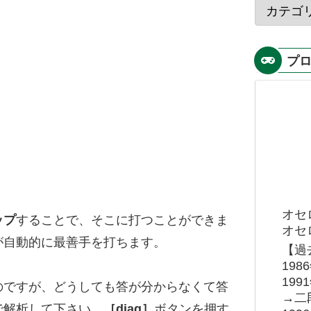
プ
オセ
ップ
することで、そこに打つことができま
オセロ
が自動的に最善手を打ちます。
【過
19
19
のですが、どうしても答が分からなくて答
→二
で解析して下さい。
［diag］
ボタンを押す