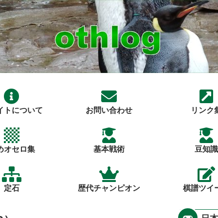
イトについて
お問い合わせ
リンク
めオセロ集
基本戦術
豆知識
定石
歴代チャンピオン
棋譜ツイ