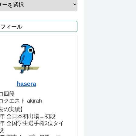
ロフィール
hasera
ロ四段
クエスト akirah
去の実績】
86年 全日本初出場→初段
91年 全国学生選手権3位タイ
段