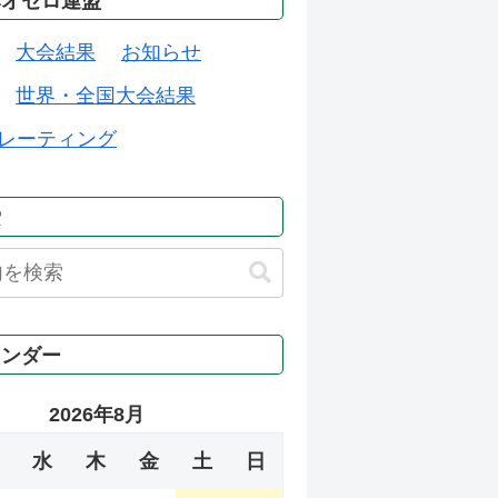
本オセロ連盟
大会結果
お知らせ
世界・全国大会結果
レーティング
索
レンダー
2026年8月
水
木
金
土
日