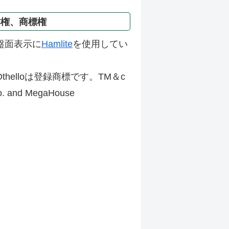
作権、商標権
盤面表示に
Hamlite
を使用してい
thelloは登録商標です。TM＆c
Co. and MegaHouse