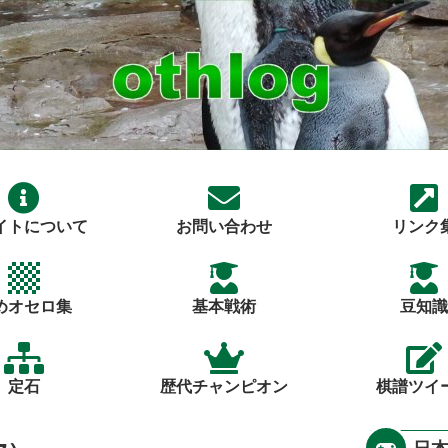
イトについて
お問い合わせ
リンク
めオセロ集
基本戦術
豆知識
定石
歴代チャンピオン
棋譜ツイ