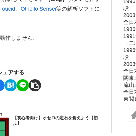
19
段
roucid
、
Othello Sensei
等の解析ソフトに
20
全日
19
19
ると動作しません。
→二
19
段
20
全日
シェアする
関東
流山
全日
東関
【初心者向け】オセロの定石を覚えよう【初
歩】