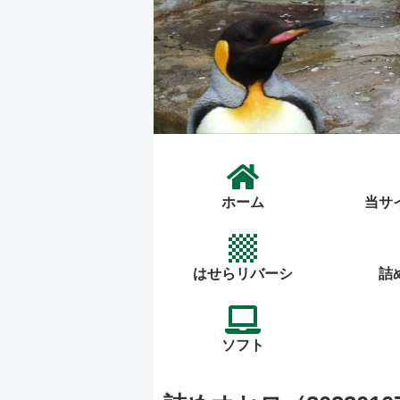
ホーム
当サ
はせらリバーシ
詰
ソフト