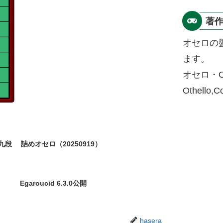
著
オセロの
ます。
オセロ・O
Othello,
九段
詰めオセロ（20250919）
Egaroucid 6.3.0公開
hasera