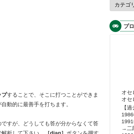
プ
オセ
ップ
することで、そこに打つことができま
オセロ
が自動的に最善手を打ちます。
【過
19
19
のですが、どうしても答が分からなくて答
→二
で解析して下さい。
［diag］
ボタンを押す