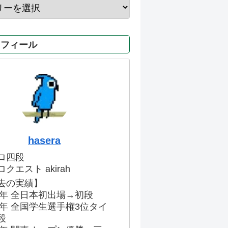
ロフィール
hasera
ロ四段
クエスト akirah
去の実績】
86年 全日本初出場→初段
91年 全国学生選手権3位タイ
段