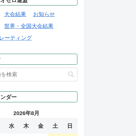
本オセロ連盟
大会結果
お知らせ
世界・全国大会結果
レーティング
索
レンダー
2026年8月
水
木
金
土
日