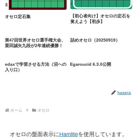
【初心者向け】オセロの定石を
オセロ定石集
覚えよう【初歩】
第47回世界オセロ選手権大会、
詰めオセロ（20250919）
栗田誠矢九段が2年連続優勝！
edaxで学習させる方法（沼への
Egaroucid 6.3.0公開
入り口）
hasera
ホーム
オセロ
オセロの盤面表示に
Hamlite
を使用しています。